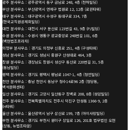
광주 분사무소 : 광주광역시 동구 금남로 248, 4층 (천하빌딩)
부산 분사무소 : 부산광역시 연제구 법원로 12, 12층 (로윈타워)
대구 분사무소 : 대구광역시 수성구 동대구로 334, 7층
(한국교직원공제회빌딩)
대전 분사무소 : 대전시 서구 둔산로 123번길 43, 9층 (PJ빌딩)
수원 분사무소 : 수원시 영통구 광교중앙로 248번길 101, 6층
(백현법조프라자)
의정부 분사무소 : 경기도 의정부 신흥로 251, 4층 (구성타워)
성남 분사무소 : 경기도 성남시 중원구 산성대로 464, 3층
창원 분사무소 : 경상남도 창원시 성산구 동산로 220번길 31, 5층
(동남빌딩)
평택 분사무소 : 경기도 평택시 평남로 1047-1, 4층 (청언빌딩)
천안 분사무소 : 충남 천안시 동남구 청수14로96 2층 (청당동,
백석문화센터)
일산 분사무소 : 경기도 고양시 일산동구 장백로 208, 8층 (성암빌딩)
전주 분사무소 : 전북특별자치도 전주시 덕진구 만성동 1366-9, 2층
(H타워)
울산 분사무소 : 울산광역시 남구 삼산로 199, 7층 (아이사랑빌딩)
부천 분사무소 : 경기도 부천시 원미구 상일로 126, 201호 법무법인 오현
(상동, 뉴법조타운)