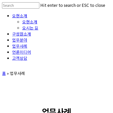
Skip
Hit enter to search or ESC to close
to
Close
Menu
오현소개
main
Search
오현소개
content
오시는 길
구성원소개
업무분야
업무사례
언론미디어
고객상담
홈
»
업무사례
업무사례