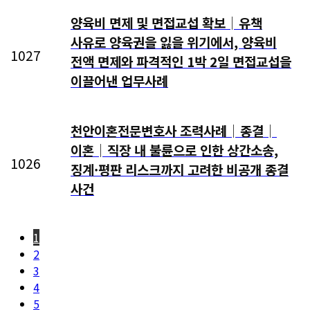
양육비 면제 및 면접교섭 확보│유책
사유로 양육권을 잃을 위기에서, 양육비
1027
전액 면제와 파격적인 1박 2일 면접교섭을
이끌어낸 업무사례
천안이혼전문변호사 조력사례│종결│
이혼│직장 내 불륜으로 인한 상간소송,
1026
징계·평판 리스크까지 고려한 비공개 종결
사건
1
2
3
4
5