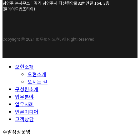
남양주 분사무소 : 경기 남양주시 다산중앙로82번안길 164, 3층
(웰메이드법조타워)
Copyright ⓒ 2021 법무법인오현. All Right Reserved.
Close
오현소개
Menu
오현소개
오시는 길
구성원소개
업무분야
업무사례
언론미디어
고객상담
주말정상운영