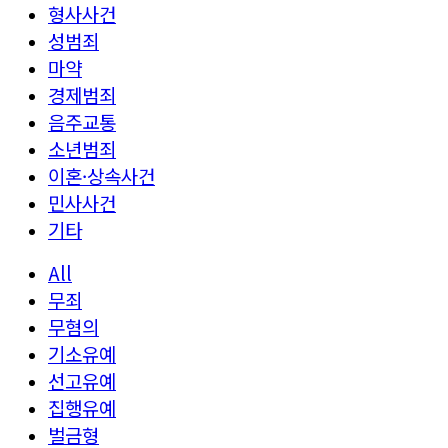
형사사건
성범죄
마약
경제범죄
음주교통
소년범죄
이혼·상속사건
민사사건
기타
All
무죄
무혐의
기소유예
선고유예
집행유예
벌금형