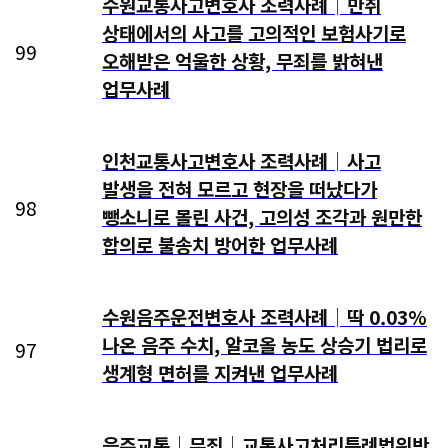
수원교통사고변호사 조력사례│만취
상태에서의 사고를 고의적인 보험사기로
99
오해받은 억울한 상황, 무죄를 밝혀낸
업무사례
인천교통사고변호사 조력사례│사고
발생을 전혀 모르고 현장을 떠났다가
98
뺑소니로 몰린 사건, 고의성 조각과 원만한
합의로 불송치 방어한 업무사례
수원음주운전변호사 조력사례│딱 0.03%
나온 음주 수치, 알코올 농도 상승기 법리로
97
생계형 면허를 지켜낸 업무사례
음주교통│무죄│교통사고처리특례법위반