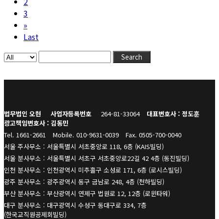
2
3
»
Last
Search
법무법인 오현
사업자등록번호
264-81-33064
대표변호사 : 정도훈
광고책임변호사 : 김동민
Tel. 1661-2661
Mobile. 010-9631-0039
Fax. 0505-700-0040
서울 주사무소 : 서울특별시 서초중앙로 118, 6층 (KAIS빌딩)
서울 분사무소 : 서울특별시 서초구 서초중앙로22길 42 4층 (동진빌딩)
인천 분사무소 : 인천광역시 미추홀구 소성로 171, 6층 (로시스빌딩)
광주 분사무소 : 광주광역시 동구 금남로 248, 4층 (천하빌딩)
부산 분사무소 : 부산광역시 연제구 법원로 12, 12층 (로윈타워)
대구 분사무소 : 대구광역시 수성구 동대구로 334, 7층
(한국교직원공제회빌딩)