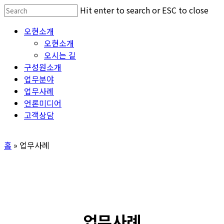
Skip
Hit enter to search or ESC to close
to
Close
Menu
오현소개
main
Search
오현소개
content
오시는 길
구성원소개
업무분야
업무사례
언론미디어
고객상담
홈
»
업무사례
업무사례