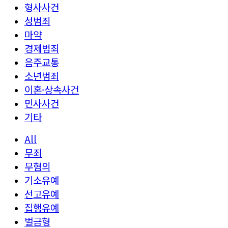
형사사건
성범죄
마약
경제범죄
음주교통
소년범죄
이혼·상속사건
민사사건
기타
All
무죄
무혐의
기소유예
선고유예
집행유예
벌금형