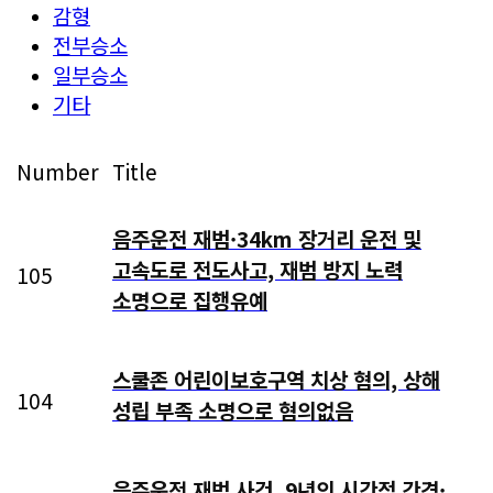
감형
전부승소
일부승소
기타
Number
Title
음주운전 재범·34km 장거리 운전 및
고속도로 전도사고, 재범 방지 노력
105
소명으로 집행유예
스쿨존 어린이보호구역 치상 혐의, 상해
104
성립 부족 소명으로 혐의없음
음주운전 재범 사건, 9년의 시간적 간격·