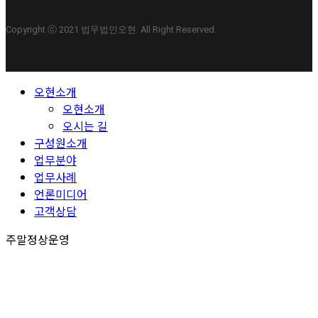
Copyright ⓒ 2021 법무법인오현. All Right Reserved.
Close
오현소개
Menu
오현소개
오시는 길
구성원소개
업무분야
업무사례
언론미디어
고객상담
주말정상운영