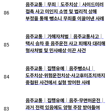
음주교통│무죄│도주치상│사이드미러
접촉 사고 미인지 소명 및 법리적 상해
86
부정을 통해 뺑소니 무죄를 이끌어낸 사례
음주교통│가해자처벌│음주교통사고│
택시 승차 중 음주운전 사고 피해자 대리해
85
형사처벌 및 민사배상 이끈 사건
음주교통│집행유예│음주뺑소니│
도주치상·위험운전치상·사고후미조치까지
84
중첩된 사건에서 실형 방어한 사례
음주교통│집행유예│음주·무면허운전│
과거 전력 있음에도 양형 주장 받아들여
83