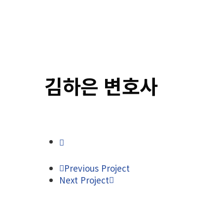
김하은 변호사
Previous Project
Next Project