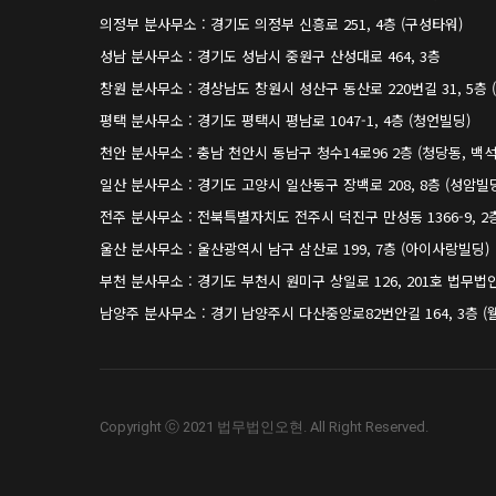
의정부 분사무소 : 경기도 의정부 신흥로 251, 4층 (구성타워)
성남 분사무소 : 경기도 성남시 중원구 산성대로 464, 3층
창원 분사무소 : 경상남도 창원시 성산구 동산로 220번길 31, 5층 
평택 분사무소 : 경기도 평택시 평남로 1047-1, 4층 (청언빌딩)
천안 분사무소 : 충남 천안시 동남구 청수14로96 2층 (청당동, 백
일산 분사무소 : 경기도 고양시 일산동구 장백로 208, 8층 (성암빌
전주 분사무소 : 전북특별자치도 전주시 덕진구 만성동 1366-9, 2층
울산 분사무소 : 울산광역시 남구 삼산로 199, 7층 (아이사랑빌딩)
부천 분사무소 : 경기도 부천시 원미구 상일로 126, 201호 법무법
남양주 분사무소 : 경기 남양주시 다산중앙로82번안길 164, 3층 
Copyright ⓒ 2021 법무법인오현. All Right Reserved.