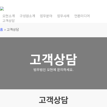
Skip
to
main
오현소개
구성원소개
업무분야
업무사례
언론미디어
고객상담
content
홈
»
고객상담
고객상담
법무법인 오현에 문의하세요.
고객상담