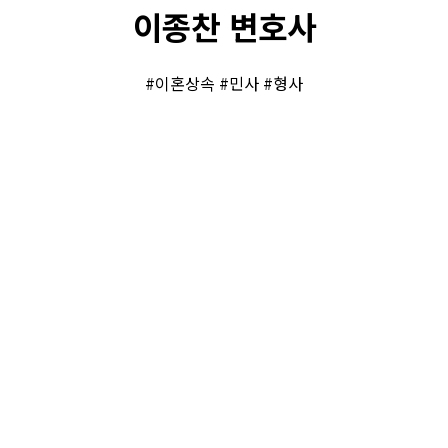
이종찬 변호사
#이혼상속 #민사 #형사