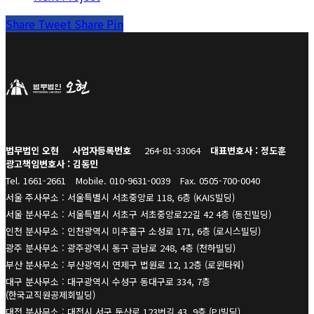
Share
Tweet
Share
Pin
법무법인 오현
사업자등록번호
264-81-33064
대표변호사 : 정도훈
광고책임변호사 : 김동민
Tel. 1661-2661
Mobile. 010-9631-0039
Fax. 0505-700-0040
서울 주사무소 : 서울특별시 서초중앙로 118, 6층 (KAIS빌딩)
서울 분사무소 : 서울특별시 서초구 서초중앙로22길 42 4층 (동진빌딩)
인천 분사무소 : 인천광역시 미추홀구 소성로 171, 6층 (로시스빌딩)
광주 분사무소 : 광주광역시 동구 금남로 248, 4층 (천하빌딩)
부산 분사무소 : 부산광역시 연제구 법원로 12, 12층 (로윈타워)
대구 분사무소 : 대구광역시 수성구 동대구로 334, 7층
(한국교직원공제회빌딩)
대전 분사무소 : 대전시 서구 둔산로 123번길 43, 9층 (PJ빌딩)