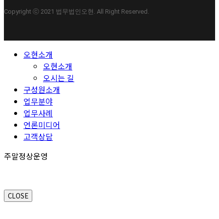
Copyright ⓒ 2021 법무법인오현. All Right Reserved.
Close
오현소개
Menu
오현소개
오시는 길
구성원소개
업무분야
업무사례
언론미디어
고객상담
주말정상운영
CLOSE