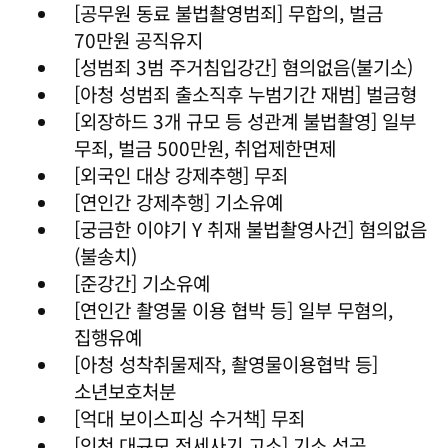
[공무원 동료 불법촬영범죄] 무합의, 벌금
70만원 공직유지
[성범죄 3범 주거침입강간] 혐의없음(불기소)
[아청 성범죄 출소직후 누범기간 재범] 벌금형
[외장하드 3개 규모 등 성관계 불법촬영] 일부
무죄, 벌금 500만원, 취업제한면제
[외국인 대상 강제추행] 무죄
[연인간 강제추행] 기소유예
[궁금한 이야기 Y 취재 불법촬영사건] 혐의없음
(불송치)
[준강간] 기소유예
[연인간 촬영물 이용 협박 등] 일부 무혐의,
집행유예
[아청 성착취물제작, 촬영물이용협박 등]
소년보호처분
[억대 보이스피싱 수거책] 무죄
[인천 대규모 전세사기 고소] 기소 성공