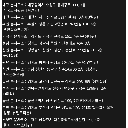
대구 분사무소 : 대구광역시 수성구 동대구로 334, 7층
(한국교직원공제회빌딩)
대전 분사무소 : 대전시 서구 둔산로 123번길 43, 9층 (PJ빌딩)
수원 분사무소 : 수원시 영통구 광교중앙로 248번길 101, 6층
(백현법조프라자)
의정부 분사무소 : 경기도 의정부 신흥로 251, 4층 (구성타워)
성남 분사무소 : 경기도 성남시 중원구 산성대로 464, 3층
창원 분사무소 : 경상남도 창원시 성산구 동산로 220번길 31, 5층
(동남빌딩)
평택 분사무소 : 경기도 평택시 평남로 1047-1, 4층 (청언빌딩)
천안 분사무소 : 충남 천안시 동남구 청수14로96 2층 (청당동,
백석문화센터)
일산 분사무소 : 경기도 고양시 일산동구 장백로 208, 8층 (성암빌딩)
전주 분사무소 : 전북특별자치도 전주시 덕진구 만성동 1366-9, 2층
(H타워)
울산 분사무소 : 울산광역시 남구 삼산로 199, 7층 (아이사랑빌딩)
부천 분사무소 : 경기도 부천시 원미구 상일로 126, 201호 법무법인 오현
(상동, 뉴법조타운)
남양주 분사무소 : 경기 남양주시 다산중앙로82번안길 164, 3층
(웰메이드법조타워)