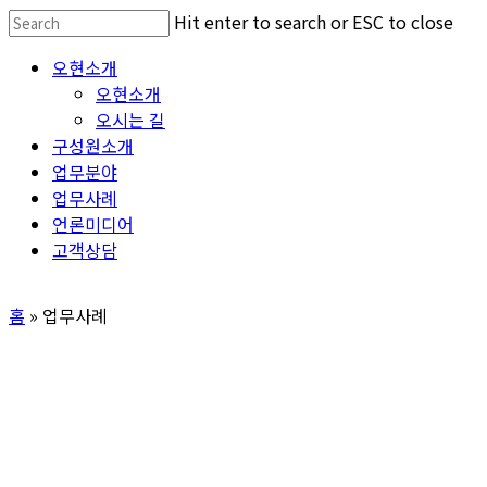
Skip
Hit enter to search or ESC to close
to
Close
Menu
오현소개
main
Search
오현소개
content
오시는 길
구성원소개
업무분야
업무사례
언론미디어
고객상담
홈
»
업무사례