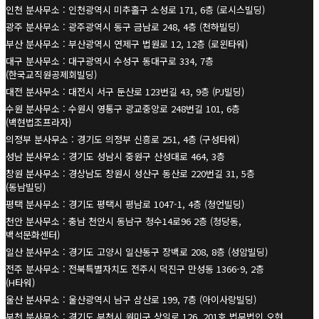
인천 분사무소 : 인천광역시 미추홀구 소성로 171, 6층 (로시스빌딩)
광주 분사무소 : 광주광역시 동구 금남로 248, 4층 (천하빌딩)
부산 분사무소 : 부산광역시 연제구 법원로 12, 12층 (로윈타워)
대구 분사무소 : 대구광역시 수성구 동대구로 334, 7층
(한국교직원공제회빌딩)
대전 분사무소 : 대전시 서구 둔산로 123번길 43, 9층 (PJ빌딩)
수원 분사무소 : 수원시 영통구 광교중앙로 248번길 101, 6층
(백현법조프라자)
의정부 분사무소 : 경기도 의정부 신흥로 251, 4층 (구성타워)
성남 분사무소 : 경기도 성남시 중원구 산성대로 464, 3층
창원 분사무소 : 경상남도 창원시 성산구 동산로 220번길 31, 5층
(동남빌딩)
평택 분사무소 : 경기도 평택시 평남로 1047-1, 4층 (청언빌딩)
천안 분사무소 : 충남 천안시 동남구 청수14로96 2층 (청당동,
백석문화센터)
일산 분사무소 : 경기도 고양시 일산동구 장백로 208, 8층 (성암빌딩)
전주 분사무소 : 전북특별자치도 전주시 덕진구 만성동 1366-9, 2층
(H타워)
울산 분사무소 : 울산광역시 남구 삼산로 199, 7층 (아이사랑빌딩)
부천 분사무소 : 경기도 부천시 원미구 상일로 126, 201호 법무법인 오현