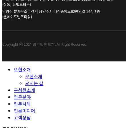
(상동, 뉴법조타운)
남양주 분사무소 : 경기 남양주시 다산중앙로82번안길 164, 3층
(웰메이드법조타워)
Copyright ⓒ 2021 법무법인오현. All Right Reserved.
Close
오현소개
Menu
오현소개
오시는 길
구성원소개
업무분야
업무사례
언론미디어
고객상담