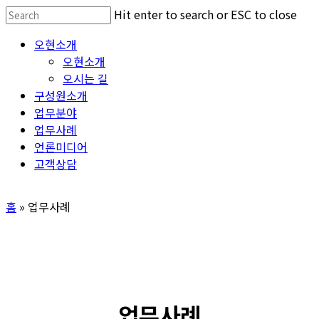
Skip
Hit enter to search or ESC to close
to
Close
Menu
오현소개
main
Search
오현소개
content
오시는 길
구성원소개
업무분야
업무사례
언론미디어
고객상담
홈
»
업무사례
업무사례