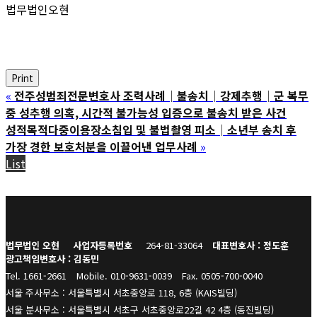
법무법인오현
Print
«
전주성범죄전문변호사 조력사례│불송치│강제추행│군 복무
중 성추행 의혹, 시간적 불가능성 입증으로 불송치 받은 사건
성적목적다중이용장소침입 및 불법촬영 피소│소년부 송치 후
가장 경한 보호처분을 이끌어낸 업무사례
»
List
법무법인 오현
사업자등록번호
264-81-33064
대표변호사 : 정도훈
광고책임변호사 : 김동민
Tel. 1661-2661
Mobile. 010-9631-0039
Fax. 0505-700-0040
서울 주사무소 : 서울특별시 서초중앙로 118, 6층 (KAIS빌딩)
서울 분사무소 : 서울특별시 서초구 서초중앙로22길 42 4층 (동진빌딩)