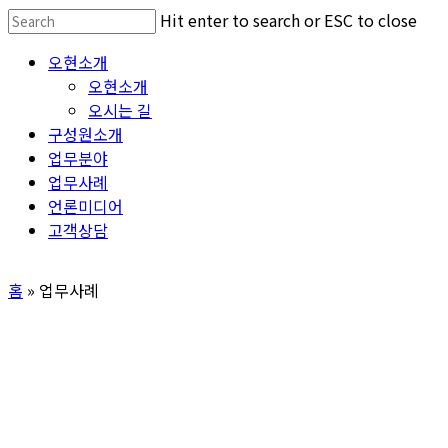
Skip
Hit enter to search or ESC to close
to
Close
Menu
오현소개
main
Search
오현소개
content
오시는 길
구성원소개
업무분야
업무사례
언론미디어
고객상담
홈
»
업무사례