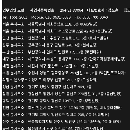
법무법인 오현
사업자등록번호
264-81-33064
대표변호사 : 정도훈
광고
Tel. 1661-2661
Mobile. 010-9631-0039
Fax. 0505-700-0040
서울 주사무소 : 서울특별시 서초중앙로 118, 6층 (KAIS빌딩)
서울 분사무소 : 서울특별시 서초구 서초중앙로22길 42 4층 (동진빌딩)
인천 분사무소 : 인천광역시 미추홀구 소성로 171, 6층 (로시스빌딩)
광주 분사무소 : 광주광역시 동구 금남로 248, 4층 (천하빌딩)
부산 분사무소 : 부산광역시 연제구 법원로 12, 12층 (로윈타워)
대구 분사무소 : 대구광역시 수성구 동대구로 334, 7층 (한국교직원공제회빌딩)
대전 분사무소 : 대전시 서구 둔산로 123번길 43, 9층 (PJ빌딩)
수원 분사무소 : 수원시 영통구 광교중앙로 248번길 101, 6층 (백현법조프라자)
의정부 분사무소 : 경기도 의정부 신흥로 251, 4층 (구성타워)
성남 분사무소 : 경기도 성남시 중원구 산성대로 464, 3층
창원 분사무소 : 경상남도 창원시 성산구 동산로 220번길 31, 5층 (동남빌딩)
평택 분사무소 : 경기도 평택시 평남로 1047-1, 4층 (청언빌딩)
천안 분사무소 : 충남 천안시 동남구 청수14로96 2층 (청당동, 백석문화센터)
일산 분사무소 : 경기도 고양시 일산동구 장백로 208, 8층 (성암빌딩)
전주 분사무소 : 전북특별자치도 전주시 덕진구 만성동 1366-9, 2층 (H타워)
울산 분사무소 : 울산광역시 남구 삼산로 199, 7층 (아이사랑빌딩)