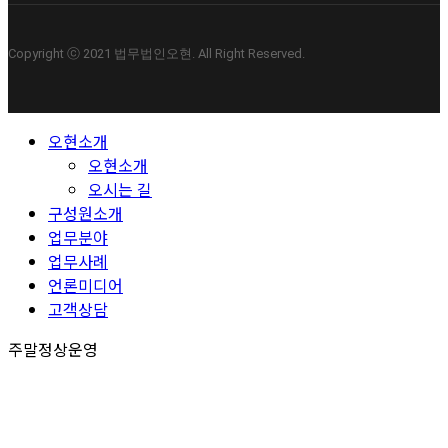
Copyright ⓒ 2021 법무법인오현. All Right Reserved.
Close
오현소개
Menu
오현소개
오시는 길
구성원소개
업무분야
업무사례
언론미디어
고객상담
주말정상운영