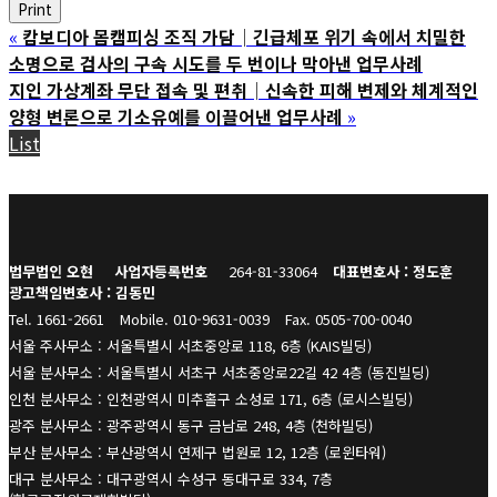
Print
«
캄보디아 몸캠피싱 조직 가담│긴급체포 위기 속에서 치밀한
소명으로 검사의 구속 시도를 두 번이나 막아낸 업무사례
지인 가상계좌 무단 접속 및 편취│신속한 피해 변제와 체계적인
양형 변론으로 기소유예를 이끌어낸 업무사례
»
List
법무법인 오현
사업자등록번호
264-81-33064
대표변호사 : 정도훈
광고책임변호사 : 김동민
Tel. 1661-2661
Mobile. 010-9631-0039
Fax. 0505-700-0040
서울 주사무소 : 서울특별시 서초중앙로 118, 6층 (KAIS빌딩)
서울 분사무소 : 서울특별시 서초구 서초중앙로22길 42 4층 (동진빌딩)
인천 분사무소 : 인천광역시 미추홀구 소성로 171, 6층 (로시스빌딩)
광주 분사무소 : 광주광역시 동구 금남로 248, 4층 (천하빌딩)
부산 분사무소 : 부산광역시 연제구 법원로 12, 12층 (로윈타워)
대구 분사무소 : 대구광역시 수성구 동대구로 334, 7층