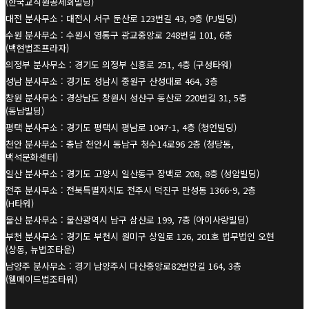
(한국교직원공제회빌딩)
대전 분사무소 : 대전시 서구 둔산로 123번길 43, 9층 (PJ빌딩)
수원 분사무소 : 수원시 영통구 광교중앙로 248번길 101, 6층
(백현법조프라자)
의정부 분사무소 : 경기도 의정부 신흥로 251, 4층 (구성타워)
성남 분사무소 : 경기도 성남시 중원구 산성대로 464, 3층
창원 분사무소 : 경상남도 창원시 성산구 동산로 220번길 31, 5층
(동남빌딩)
평택 분사무소 : 경기도 평택시 평남로 1047-1, 4층 (청언빌딩)
천안 분사무소 : 충남 천안시 동남구 청수14로96 2층 (청당동,
백석문화센터)
일산 분사무소 : 경기도 고양시 일산동구 장백로 208, 8층 (성암빌딩)
전주 분사무소 : 전북특별자치도 전주시 덕진구 만성동 1366-9, 2층
(H타워)
울산 분사무소 : 울산광역시 남구 삼산로 199, 7층 (아이사랑빌딩)
부천 분사무소 : 경기도 부천시 원미구 상일로 126, 201호 법무법인 오현
(상동, 뉴법조타운)
남양주 분사무소 : 경기 남양주시 다산중앙로82번안길 164, 3층
(웰메이드법조타워)