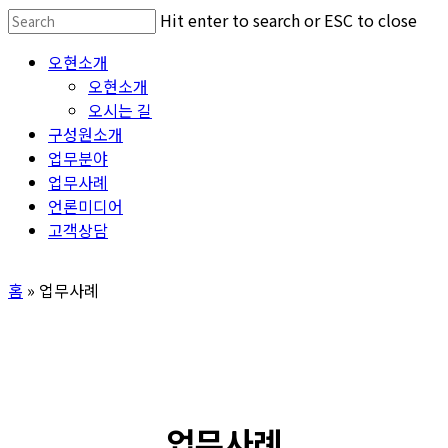
Skip
Hit enter to search or ESC to close
to
Close
Menu
오현소개
main
Search
오현소개
content
오시는 길
구성원소개
업무분야
업무사례
언론미디어
고객상담
홈
»
업무사례
업무사례