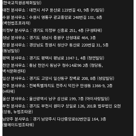
(한국교직원공제회빌딩)
대전 분사무소 : 대전시 서구 둔산로 123번길 43, 9층 (PJ빌딩)
수원 분사무소 : 수원시 영통구 광교중앙로 248번길 101, 6층
(백현법조프라자)
의정부 분사무소 : 경기도 의정부 신흥로 251, 4층 (구성타워)
성남 분사무소 : 경기도 성남시 중원구 산성대로 464, 3층
창원 분사무소 : 경상남도 창원시 성산구 동산로 220번길 31, 5층
(동남빌딩)
평택 분사무소 : 경기도 평택시 평남로 1047-1, 4층 (청언빌딩)
천안 분사무소 : 충남 천안시 동남구 청수14로96 2층 (청당동,
백석문화센터)
일산 분사무소 : 경기도 고양시 일산동구 장백로 208, 8층 (성암빌딩)
전주 분사무소 : 전북특별자치도 전주시 덕진구 만성동 1366-9, 2층
(H타워)
울산 분사무소 : 울산광역시 남구 삼산로 199, 7층 (아이사랑빌딩)
부천 분사무소 : 경기도 부천시 원미구 상일로 126, 201호 법무법인 오현
(상동, 뉴법조타운)
남양주 분사무소 : 경기 남양주시 다산중앙로82번안길 164, 3층
(웰메이드법조타워)