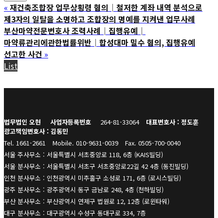
«
재건축조합장 업무상횡령 혐의│철저한 계좌 내역 분석으로
제3자의 일탈을 소명하고 조합장의 명예를 지켜낸 업무사례
부산마약전문변호사 조력사례│집행유예│
마약류관리에관한법률위반│합성대마 밀수 혐의, 집행유예
선고한 사건
»
List
법무법인 오현
사업자등록번호
264-81-33064
대표변호사 : 정도훈
광고책임변호사 : 김동민
Tel. 1661-2661
Mobile. 010-9631-0039
Fax. 0505-700-0040
서울 주사무소 : 서울특별시 서초중앙로 118, 6층 (KAIS빌딩)
서울 분사무소 : 서울특별시 서초구 서초중앙로22길 42 4층 (동진빌딩)
인천 분사무소 : 인천광역시 미추홀구 소성로 171, 6층 (로시스빌딩)
광주 분사무소 : 광주광역시 동구 금남로 248, 4층 (천하빌딩)
부산 분사무소 : 부산광역시 연제구 법원로 12, 12층 (로윈타워)
대구 분사무소 : 대구광역시 수성구 동대구로 334, 7층