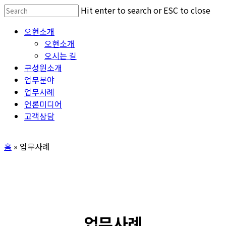
Skip
Hit enter to search or ESC to close
to
Close
Menu
오현소개
main
Search
오현소개
content
오시는 길
구성원소개
업무분야
업무사례
언론미디어
고객상담
홈
»
업무사례
업무사례