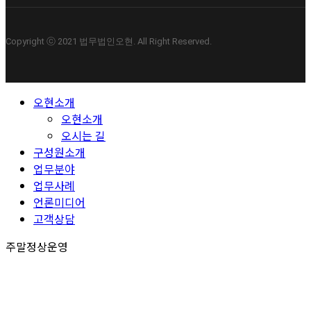
Copyright ⓒ 2021 법무법인오현. All Right Reserved.
Close
오현소개
Menu
오현소개
오시는 길
구성원소개
업무분야
업무사례
언론미디어
고객상담
주말정상운영