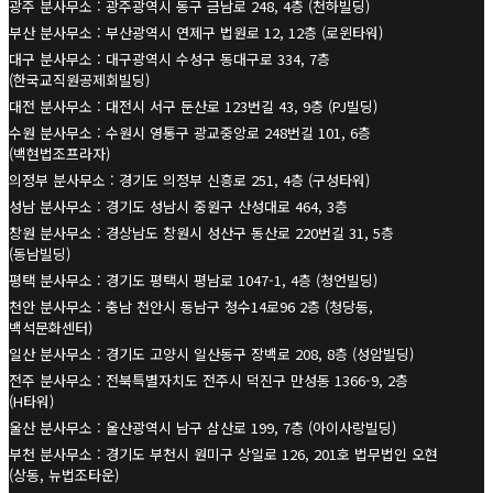
광주 분사무소 : 광주광역시 동구 금남로 248, 4층 (천하빌딩)
부산 분사무소 : 부산광역시 연제구 법원로 12, 12층 (로윈타워)
대구 분사무소 : 대구광역시 수성구 동대구로 334, 7층
(한국교직원공제회빌딩)
대전 분사무소 : 대전시 서구 둔산로 123번길 43, 9층 (PJ빌딩)
수원 분사무소 : 수원시 영통구 광교중앙로 248번길 101, 6층
(백현법조프라자)
의정부 분사무소 : 경기도 의정부 신흥로 251, 4층 (구성타워)
성남 분사무소 : 경기도 성남시 중원구 산성대로 464, 3층
창원 분사무소 : 경상남도 창원시 성산구 동산로 220번길 31, 5층
(동남빌딩)
평택 분사무소 : 경기도 평택시 평남로 1047-1, 4층 (청언빌딩)
천안 분사무소 : 충남 천안시 동남구 청수14로96 2층 (청당동,
백석문화센터)
일산 분사무소 : 경기도 고양시 일산동구 장백로 208, 8층 (성암빌딩)
전주 분사무소 : 전북특별자치도 전주시 덕진구 만성동 1366-9, 2층
(H타워)
울산 분사무소 : 울산광역시 남구 삼산로 199, 7층 (아이사랑빌딩)
부천 분사무소 : 경기도 부천시 원미구 상일로 126, 201호 법무법인 오현
(상동, 뉴법조타운)