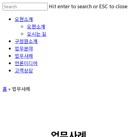
Skip
Hit enter to search or ESC to close
to
Close
Menu
오현소개
main
Search
오현소개
content
오시는 길
구성원소개
업무분야
업무사례
언론미디어
고객상담
홈
»
업무사례
업무사례