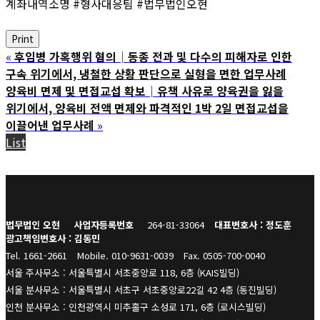
계좌내역소명 #형사대응팀 #법무법인오현
Print
«
후임병 가혹행위 혐의│동종 전과 및 다수의 피해자로 인한
구속 위기에서, 냉철한 상황 판단으로 실형을 면한 업무사례
양육비 면제 및 면접교섭 확보│유책 사유로 양육권을 잃을
위기에서, 양육비 전액 면제와 파격적인 1박 2일 면접교섭을
이끌어낸 업무사례
»
List
법무법인 오현
사업자등록번호
264-81-33064
대표변호사 : 정도훈
광고책임변호사 : 김동민
Tel. 1661-2661
Mobile. 010-9631-0039
Fax. 0505-700-0040
서울 주사무소 : 서울특별시 서초중앙로 118, 6층 (KAIS빌딩)
서울 분사무소 : 서울특별시 서초구 서초중앙로22길 42 4층 (동진빌딩)
인천 분사무소 : 인천광역시 미추홀구 소성로 171, 6층 (로시스빌딩)