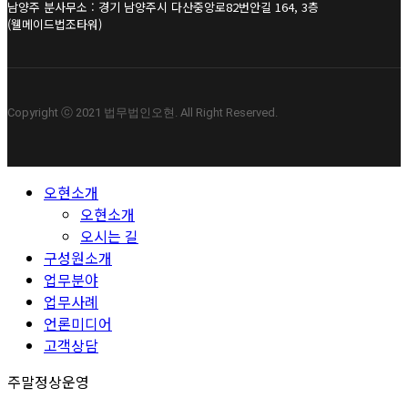
남양주 분사무소 : 경기 남양주시 다산중앙로82번안길 164, 3층
(웰메이드법조타워)
Copyright ⓒ 2021 법무법인오현. All Right Reserved.
Close
오현소개
Menu
오현소개
오시는 길
구성원소개
업무분야
업무사례
언론미디어
고객상담
주말정상운영