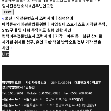
형사전문변호사 #법무법인오현
Print
«
울산마약전문변호사 조력사례│집행유예│
마약류관리에관한법률위반│취업실패 스트레스로 시작된 투약,
SNS구매 및 다회 투약에도 실형 면한 사건
평택이혼전문변호사 조력사례│기각│이혼 등│남편 상대로
제기된 위자료 청구, 혼인 파탄 책임 반박으로 전부 기각 받은
사건
»
List
법무법인 오현
사업자등록번호
264-81-33064
대표변호사 : 정도훈
광고책임변호사 : 김동민
Tel. 1661-2661
Mobile. 010-9631-0039
Fax. 0505-700-0040
서울 주사무소 : 서울특별시 서초중앙로 118, 6층 (KAIS빌딩)
서울 분사무소 : 서울특별시 서초구 서초중앙로22길 42 4층 (동진빌딩)
인천 분사무소 : 인천광역시 미추홀구 소성로 171, 6층 (로시스빌딩)