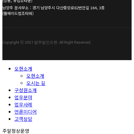
(상동, 뉴법조타운)
남양주 분사무소 : 경기 남양주시 다산중앙로82번안길 164, 3층
(웰메이드법조타워)
Copyright ⓒ 2021 법무법인오현. All Right Reserved.
Close
오현소개
Menu
오현소개
오시는 길
구성원소개
업무분야
업무사례
언론미디어
고객상담
주말정상운영