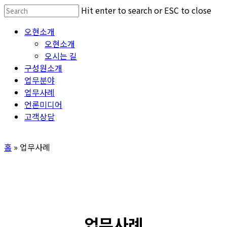
Skip
Hit enter to search or ESC to close
to
Close
Menu
오현소개
main
Search
오현소개
content
오시는 길
구성원소개
업무분야
업무사례
언론미디어
고객상담
홈
»
업무사례
업무사례