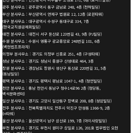
광주 분사무소 : 광주광역시 동구 금남로 248, 4층 (천하빌딩)
부산 분사무소 : 부산광역시 연제구 법원로 12, 12층 (로윈타워)
대구 분사무소 : 대구광역시 수성구 동대구로 334, 7층
(한국교직원공제회빌딩)
대전 분사무소 : 대전시 서구 둔산로 123번길 43, 9층 (PJ빌딩)
수원 분사무소 : 수원시 영통구 광교중앙로 248번길 101, 6층
(백현법조프라자)
의정부 분사무소 : 경기도 의정부 신흥로 251, 4층 (구성타워)
성남 분사무소 : 경기도 성남시 중원구 산성대로 464, 3층
창원 분사무소 : 경상남도 창원시 성산구 동산로 220번길 31, 5층
(동남빌딩)
평택 분사무소 : 경기도 평택시 평남로 1047-1, 4층 (청언빌딩)
천안 분사무소 : 충남 천안시 동남구 청수14로96 2층 (청당동,
백석문화센터)
일산 분사무소 : 경기도 고양시 일산동구 장백로 208, 8층 (성암빌딩)
전주 분사무소 : 전북특별자치도 전주시 덕진구 만성동 1366-9, 2층
(H타워)
울산 분사무소 : 울산광역시 남구 삼산로 199, 7층 (아이사랑빌딩)
부천 분사무소 : 경기도 부천시 원미구 상일로 126, 201호 법무법인 오현