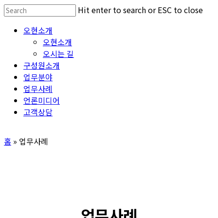
Skip
Hit enter to search or ESC to close
to
Close
Menu
오현소개
main
Search
오현소개
content
오시는 길
구성원소개
업무분야
업무사례
언론미디어
고객상담
홈
»
업무사례
업무사례