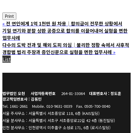
Print
«
전 연인에게 1억 1천만 원 차용│합의금이 전무한 상황에서
기일 연기와 분할 상환 공증으로 합의를 이끌어내어 실형을 면한
업무사례
다수의 도박 전과 및 해외 도피 의심│불리한 정황 속에서 사후적
경합범 법리 주장과 증인신문으로 실형을 면한 업무사례
»
List
법무법인 오현
사업자등록번호
264-81-33064
대표변호사 : 정도훈
광고책임변호사 : 김동민
Tel. 1661-2661
Mobile. 010-9631-0039
Fax. 0505-700-0040
서울 주사무소 : 서울특별시 서초중앙로 118, 6층 (KAIS빌딩)
서울 분사무소 : 서울특별시 서초구 서초중앙로22길 42 4층 (동진빌딩)
인천 분사무소 : 인천광역시 미추홀구 소성로 171, 6층 (로시스빌딩)