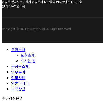
남양주 분사무소 : 경기 남양주시 다산중앙로82번안길 164, 3층
(웰메이드법조타워)
Copyright ⓒ 2021 법무법인오현. All Right Reserved.
Close
오현소개
Menu
오현소개
오시는 길
구성원소개
업무분야
업무사례
언론미디어
고객상담
주말정상운영