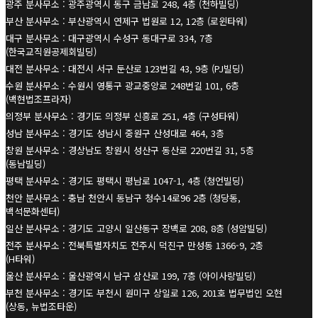
광주 분사무소 : 광주광역시 동구 금남로 248, 4층 (천하빌딩)
부산 분사무소 : 부산광역시 연제구 법원로 12, 12층 (로윈타워)
대구 분사무소 : 대구광역시 수성구 동대구로 334, 7층
(한국교직원공제회빌딩)
대전 분사무소 : 대전시 서구 둔산로 123번길 43, 9층 (PJ빌딩)
수원 분사무소 : 수원시 영통구 광교중앙로 248번길 101, 6층
(백현법조프라자)
의정부 분사무소 : 경기도 의정부 신흥로 251, 4층 (구성타워)
성남 분사무소 : 경기도 성남시 중원구 산성대로 464, 3층
창원 분사무소 : 경상남도 창원시 성산구 동산로 220번길 31, 5층
(동남빌딩)
평택 분사무소 : 경기도 평택시 평남로 1047-1, 4층 (청언빌딩)
천안 분사무소 : 충남 천안시 동남구 청수14로96 2층 (청당동,
백석문화센터)
일산 분사무소 : 경기도 고양시 일산동구 장백로 208, 8층 (성암빌딩)
전주 분사무소 : 전북특별자치도 전주시 덕진구 만성동 1366-9, 2층
(H타워)
울산 분사무소 : 울산광역시 남구 삼산로 199, 7층 (아이사랑빌딩)
부천 분사무소 : 경기도 부천시 원미구 상일로 126, 201호 법무법인 오현
(상동, 뉴법조타운)