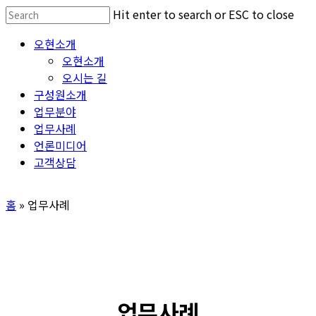
Skip
Hit enter to search or ESC to close
to
Close
Menu
오현소개
main
Search
오현소개
content
오시는 길
구성원소개
업무분야
업무사례
언론미디어
고객상담
홈
»
업무사례
업무사례