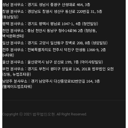
성남 분사무소 : 경기도 성남시 중원구 산성대로 464, 3층
창원 분사무소 : 경상남도 창원시 성산구 동산로 220번길 31, 5층
(동남빌딩)
평택 분사무소 : 경기도 평택시 평남로 1047-1, 4층 (청언빌딩)
천안 분사무소 : 충남 천안시 동남구 청수14로96 2층 (청당동,
백석문화센터)
일산 분사무소 : 경기도 고양시 일산동구 장백로 208, 8층 (성암빌딩)
전주 분사무소 : 전북특별자치도 전주시 덕진구 만성동 1366-9, 2층
(H타워)
울산 분사무소 : 울산광역시 남구 삼산로 199, 7층 (아이사랑빌딩)
부천 분사무소 : 경기도 부천시 원미구 상일로 126, 201호 법무법인 오현
(상동, 뉴법조타운)
남양주 분사무소 : 경기 남양주시 다산중앙로82번안길 164, 3층
(웰메이드법조타워)
Copyright ⓒ 2021 법무법인오현. All Right Reserved.