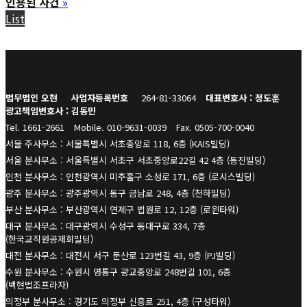
인용된 사건
»
List
법무법인 오현
사업자등록번호
264-81-33064
대표변호사 : 정도훈
광고책임변호사 : 김동민
Tel. 1661-2661
Mobile. 010-9631-0039
Fax. 0505-700-0040
서울 주사무소 : 서울특별시 서초중앙로 118, 6층 (KAIS빌딩)
서울 분사무소 : 서울특별시 서초구 서초중앙로22길 42 4층 (동진빌딩)
인천 분사무소 : 인천광역시 미추홀구 소성로 171, 6층 (로시스빌딩)
광주 분사무소 : 광주광역시 동구 금남로 248, 4층 (천하빌딩)
부산 분사무소 : 부산광역시 연제구 법원로 12, 12층 (로윈타워)
대구 분사무소 : 대구광역시 수성구 동대구로 334, 7층
(한국교직원공제회빌딩)
대전 분사무소 : 대전시 서구 둔산로 123번길 43, 9층 (PJ빌딩)
수원 분사무소 : 수원시 영통구 광교중앙로 248번길 101, 6층
(백현법조프라자)
의정부 분사무소 : 경기도 의정부 신흥로 251, 4층 (구성타워)