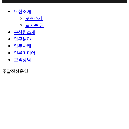
Close
오현소개
Menu
오현소개
오시는 길
구성원소개
업무분야
업무사례
언론미디어
고객상담
주말정상운영