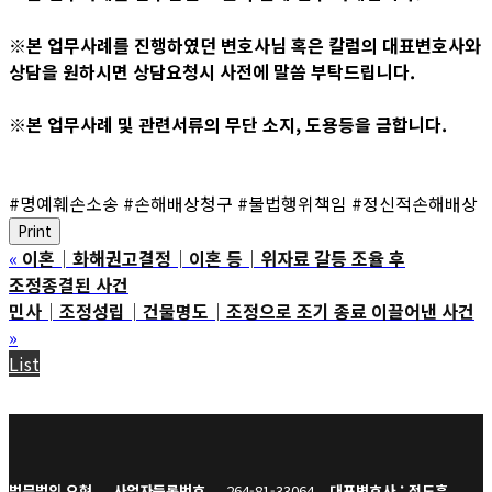
※본 업무사례를 진행하였던 변호사님 혹은 칼럼의 대표변호사와
상담을 원하시면 상담요청시 사전에 말씀 부탁드립니다.
※본 업무사례 및 관련서류의 무단 소지, 도용등을 금합니다.
#명예훼손소송 #손해배상청구 #불법행위책임 #정신적손해배상
Print
«
이혼│화해권고결정│이혼 등│위자료 갈등 조율 후
조정종결된 사건
민사│조정성립│건물명도│조정으로 조기 종료 이끌어낸 사건
»
List
법무법인 오현
사업자등록번호
264-81-33064
대표변호사 : 정도훈