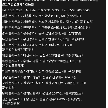
광고책임변호사 : 김동민
Tel. 1661-2661
Mobile. 010-9631-0039
Fax. 0505-700-0040
서울 주사무소 : 서울특별시 서초중앙로 118, 6층 (KAIS빌딩)
서울 분사무소 : 서울특별시 서초구 서초중앙로22길 42 4층 (동진빌딩)
인천 분사무소 : 인천광역시 미추홀구 소성로 171, 6층 (로시스빌딩)
광주 분사무소 : 광주광역시 동구 금남로 248, 4층 (천하빌딩)
부산 분사무소 : 부산광역시 연제구 법원로 12, 12층 (로윈타워)
대구 분사무소 : 대구광역시 수성구 동대구로 334, 7층
(한국교직원공제회빌딩)
대전 분사무소 : 대전시 서구 둔산로 123번길 43, 9층 (PJ빌딩)
수원 분사무소 : 수원시 영통구 광교중앙로 248번길 101, 6층
(백현법조프라자)
의정부 분사무소 : 경기도 의정부 신흥로 251, 4층 (구성타워)
성남 분사무소 : 경기도 성남시 중원구 산성대로 464, 3층
창원 분사무소 : 경상남도 창원시 성산구 동산로 220번길 31, 5층
(동남빌딩)
평택 분사무소 : 경기도 평택시 평남로 1047-1, 4층 (청언빌딩)
천안 분사무소 : 충남 천안시 동남구 청수14로96 2층 (청당동,
백석문화센터)