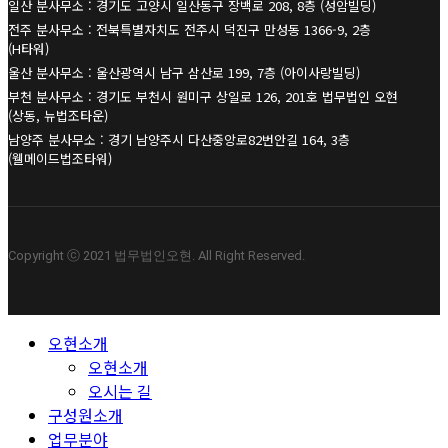
일산 분사무소 : 경기도 고양시 일산동구 장백로 208, 8층 (성암빌딩)
전주 분사무소 : 전북특별자치도 전주시 덕진구 만성동 1366-9, 2층
(H타워)
울산 분사무소 : 울산광역시 남구 삼산로 199, 7층 (아이사랑빌딩)
부천 분사무소 : 경기도 부천시 원미구 상일로 126, 201호 법무법인 오현
(상동, 뉴법조타운)
남양주 분사무소 : 경기 남양주시 다산중앙로82번안길 164, 3층
(웰메이드법조타워)
Copyright ⓒ 2021 법무법인오현. All Right Reserved.
Close
오현소개
Menu
오현소개
오시는 길
구성원소개
업무분야