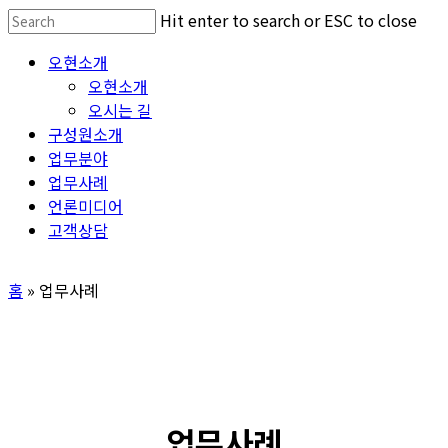
Skip
Hit enter to search or ESC to close
to
Close
Menu
오현소개
main
Search
오현소개
content
오시는 길
구성원소개
업무분야
업무사례
언론미디어
고객상담
홈
»
업무사례
업무사례