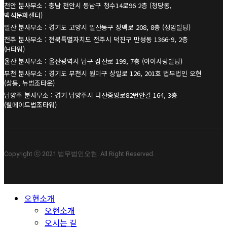
천안 분사무소 : 충남 천안시 동남구 청수14로96 2층 (청당동,
백석문화센터)
일산 분사무소 : 경기도 고양시 일산동구 장백로 208, 8층 (성암빌딩)
전주 분사무소 : 전북특별자치도 전주시 덕진구 만성동 1366-9, 2층
(H타워)
울산 분사무소 : 울산광역시 남구 삼산로 199, 7층 (아이사랑빌딩)
부천 분사무소 : 경기도 부천시 원미구 상일로 126, 201호 법무법인 오현
(상동, 뉴법조타운)
남양주 분사무소 : 경기 남양주시 다산중앙로82번안길 164, 3층
(웰메이드법조타워)
Copyright ⓒ 2021 법무법인오현. All Right Reserved.
Close
오현소개
Menu
오현소개
오시는 길