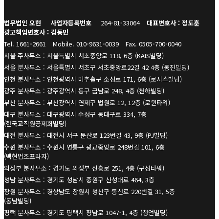
법무법인 오현
사업자등록번호
264-81-33064
대표변호사 : 정도훈
광고책임변호사 : 김동민
Tel. 1661-2661
Mobile. 010-9631-0039
Fax. 0505-700-0040
서울 주사무소 : 서울특별시 서초중앙로 118, 6층 (KAIS빌딩)
서울 분사무소 : 서울특별시 서초구 서초중앙로22길 42 4층 (동진빌딩)
인천 분사무소 : 인천광역시 미추홀구 소성로 171, 6층 (로시스빌딩)
광주 분사무소 : 광주광역시 동구 금남로 248, 4층 (천하빌딩)
부산 분사무소 : 부산광역시 연제구 법원로 12, 12층 (로윈타워)
대구 분사무소 : 대구광역시 수성구 동대구로 334, 7층
(한국교직원공제회빌딩)
대전 분사무소 : 대전시 서구 둔산로 123번길 43, 9층 (PJ빌딩)
수원 분사무소 : 수원시 영통구 광교중앙로 248번길 101, 6층
(백현법조프라자)
의정부 분사무소 : 경기도 의정부 신흥로 251, 4층 (구성타워)
성남 분사무소 : 경기도 성남시 중원구 산성대로 464, 3층
창원 분사무소 : 경상남도 창원시 성산구 동산로 220번길 31, 5층
(동남빌딩)
평택 분사무소 : 경기도 평택시 평남로 1047-1, 4층 (청언빌딩)