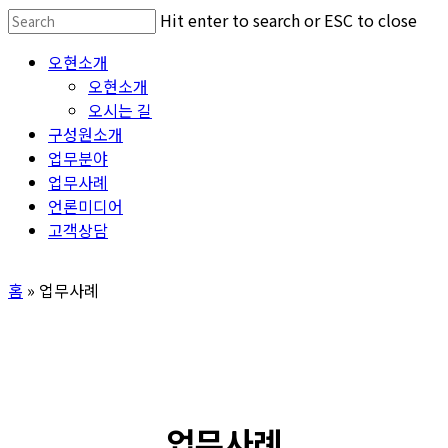
Skip
Hit enter to search or ESC to close
to
Close
Menu
오현소개
main
Search
오현소개
content
오시는 길
구성원소개
업무분야
업무사례
언론미디어
고객상담
홈
»
업무사례
업무사례