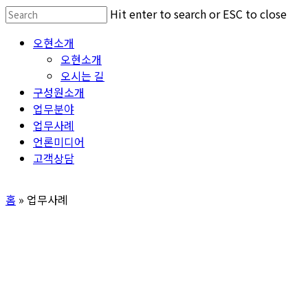
Skip
Hit enter to search or ESC to close
to
Close
Menu
오현소개
main
Search
오현소개
content
오시는 길
구성원소개
업무분야
업무사례
언론미디어
고객상담
홈
»
업무사례