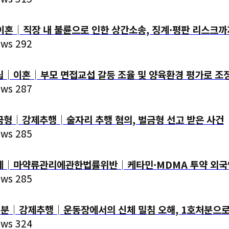
│직장 내 불륜으로 인한 상간소송, 징계·평판 리스크까지
ews 292
이혼│부모 면접교섭 갈등 조율 및 양육환경 평가로 조정
ews 287
│강제추행│술자리 추행 혐의, 벌금형 선고 받은 사건
ews 285
│마약류관리에관한법률위반│케타민·MDMA 투약 외국인
ews 285
│강제추행│운동장에서의 신체 밀침 오해, 1호처분으로
ews 324