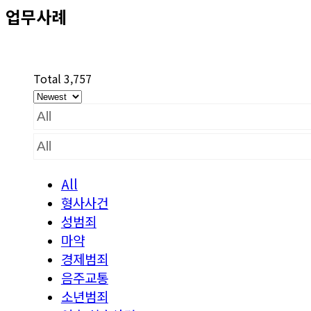
업무사례
Total 3,757
All
형사사건
성범죄
마약
경제범죄
음주교통
소년범죄