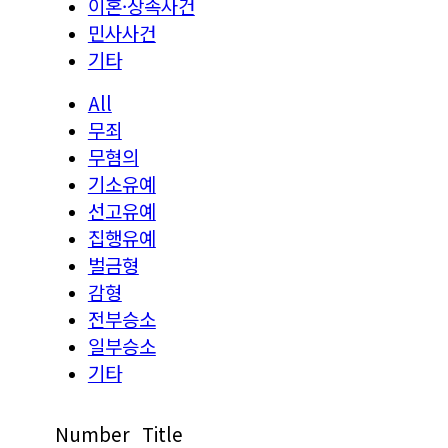
이혼·상속사건
민사사건
기타
All
무죄
무혐의
기소유예
선고유예
집행유예
벌금형
감형
전부승소
일부승소
기타
Number
Title