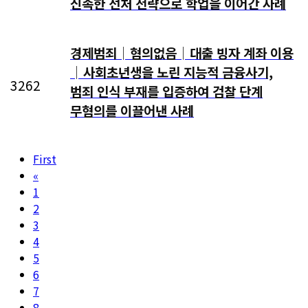
신속한 선처 전략으로 학업을 이어간 사례
경제범죄│혐의없음│대출 빙자 계좌 이용
│사회초년생을 노린 지능적 금융사기,
3262
범죄 인식 부재를 입증하여 검찰 단계
무혐의를 이끌어낸 사례
First
«
1
2
3
4
5
6
7
8