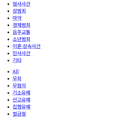
형사사건
성범죄
마약
경제범죄
음주교통
소년범죄
이혼·상속사건
민사사건
기타
All
무죄
무혐의
기소유예
선고유예
집행유예
벌금형