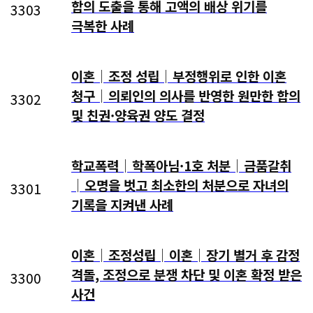
합의 도출을 통해 고액의 배상 위기를
3303
극복한 사례
이혼│조정 성립│부정행위로 인한 이혼
청구│의뢰인의 의사를 반영한 원만한 합의
3302
및 친권·양육권 양도 결정
학교폭력│학폭아님·1호 처분│금품갈취
│오명을 벗고 최소한의 처분으로 자녀의
3301
기록을 지켜낸 사례
이혼│조정성립│이혼│장기 별거 후 감정
격돌, 조정으로 분쟁 차단 및 이혼 확정 받은
3300
사건