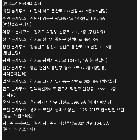
(한국교직원공제회빌딩)
대전 분사무소 : 대전시 서구 둔산로 123번길 43, 9층 (PJ빌딩)
수원 분사무소 : 수원시 영통구 광교중앙로 248번길 101, 6층
(백현법조프라자)
의정부 분사무소 : 경기도 의정부 신흥로 251, 4층 (구성타워)
성남 분사무소 : 경기도 성남시 중원구 산성대로 464, 3층
창원 분사무소 : 경상남도 창원시 성산구 동산로 220번길 31, 5층
(동남빌딩)
평택 분사무소 : 경기도 평택시 평남로 1047-1, 4층 (청언빌딩)
천안 분사무소 : 충남 천안시 동남구 청수14로96 2층 (청당동,
백석문화센터)
일산 분사무소 : 경기도 고양시 일산동구 장백로 208, 8층 (성암빌딩)
전주 분사무소 : 전북특별자치도 전주시 덕진구 만성동 1366-9, 2층
(H타워)
울산 분사무소 : 울산광역시 남구 삼산로 199, 7층 (아이사랑빌딩)
부천 분사무소 : 경기도 부천시 원미구 상일로 126, 201호 법무법인 오현
(상동, 뉴법조타운)
남양주 분사무소 : 경기 남양주시 다산중앙로82번안길 164, 3층
(웰메이드법조타워)