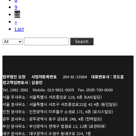
9
10
»
Last
Search
법무법인 오현
사업자등록번호
264-81-33064
대표변호사 : 정도훈
광고책임변호사 : 김동민
Tel. 1661-2661
Mobile. 010-9631-0039
Fax. 0505-700-0040
서울 주사무소 : 서울특별시 서초중앙로 118, 6층 (KAIS빌딩)
서울 분사무소 : 서울특별시 서초구 서초중앙로22길 42 4층 (동진빌딩)
인천 분사무소 : 인천광역시 미추홀구 소성로 171, 6층 (로시스빌딩)
광주 분사무소 : 광주광역시 동구 금남로 248, 4층 (천하빌딩)
부산 분사무소 : 부산광역시 연제구 법원로 12, 12층 (로윈타워)
대구 분사무소 : 대구광역시 수성구 동대구로 334, 7층