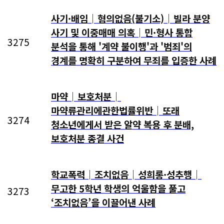
사기·배임│혐의없음(불기소)│빌라 분양
사기 및 이중매매 의혹│민·형사 통합
3275
분석을 통해 '계약 불이행'과 '범죄'의
경계를 명확히 구분하여 무죄를 입증한 사례
마약│보호처분│
마약류관리에관한법률위반│또래
3274
청소년에게서 받은 알약 복용 후 분배,
보호처분 종결 사건
학교폭력│조치없음│성희롱·성추행│
무고한 5학년 학생의 억울함을 풀고
3273
‘조치없음’을 이끌어낸 사례