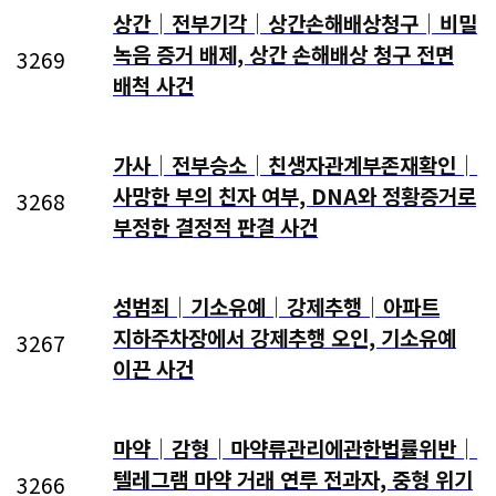
상간│전부기각│상간손해배상청구│비밀
녹음 증거 배제, 상간 손해배상 청구 전면
3269
배척 사건
가사│전부승소│친생자관계부존재확인│
사망한 부의 친자 여부, DNA와 정황증거로
3268
부정한 결정적 판결 사건
성범죄│기소유예│강제추행│아파트
지하주차장에서 강제추행 오인, 기소유예
3267
이끈 사건
마약│감형│마약류관리에관한법률위반│
텔레그램 마약 거래 연루 전과자, 중형 위기
3266