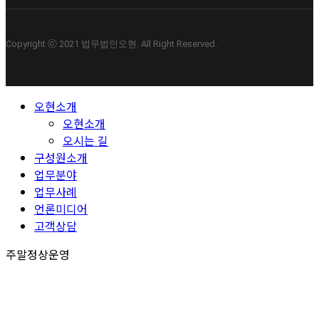
Copyright ⓒ 2021 법무법인오현. All Right Reserved.
Close
오현소개
Menu
오현소개
오시는 길
구성원소개
업무분야
업무사례
언론미디어
고객상담
주말정상운영