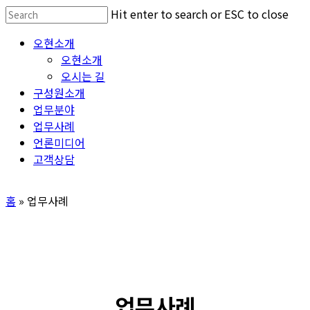
Skip
Hit enter to search or ESC to close
to
Close
Menu
오현소개
main
Search
오현소개
content
오시는 길
구성원소개
업무분야
업무사례
언론미디어
고객상담
홈
»
업무사례
업무사례