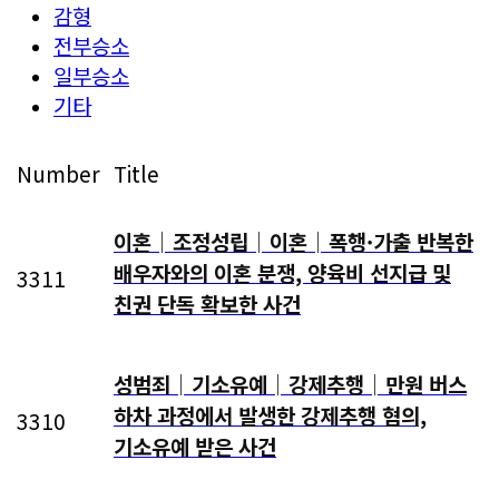
감형
전부승소
일부승소
기타
Number
Title
이혼│조정성립│이혼│폭행·가출 반복한
배우자와의 이혼 분쟁, 양육비 선지급 및
3311
친권 단독 확보한 사건
성범죄│기소유예│강제추행│만원 버스
하차 과정에서 발생한 강제추행 혐의,
3310
기소유예 받은 사건