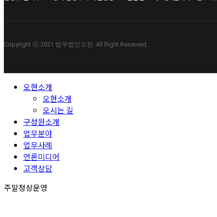
Copyright ⓒ 2021 법무법인오현. All Right Reserved.
Close
오현소개
Menu
오현소개
오시는 길
구성원소개
업무분야
업무사례
언론미디어
고객상담
주말정상운영