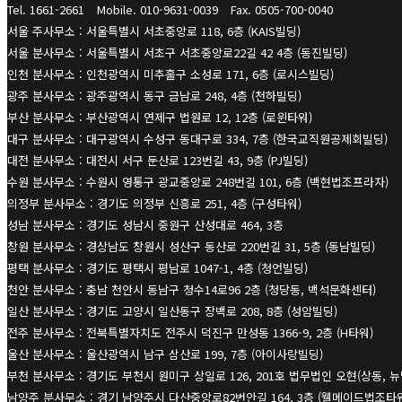
Tel. 1661-2661
Mobile. 010-9631-0039
Fax. 0505-700-0040
서울 주사무소 : 서울특별시 서초중앙로 118, 6층 (KAIS빌딩)
서울 분사무소 : 서울특별시 서초구 서초중앙로22길 42 4층 (동진빌딩)
인천 분사무소 : 인천광역시 미추홀구 소성로 171, 6층 (로시스빌딩)
광주 분사무소 : 광주광역시 동구 금남로 248, 4층 (천하빌딩)
부산 분사무소 : 부산광역시 연제구 법원로 12, 12층 (로윈타워)
대구 분사무소 : 대구광역시 수성구 동대구로 334, 7층 (한국교직원공제회빌딩)
대전 분사무소 : 대전시 서구 둔산로 123번길 43, 9층 (PJ빌딩)
수원 분사무소 : 수원시 영통구 광교중앙로 248번길 101, 6층 (백현법조프라자)
의정부 분사무소 : 경기도 의정부 신흥로 251, 4층 (구성타워)
성남 분사무소 : 경기도 성남시 중원구 산성대로 464, 3층
창원 분사무소 : 경상남도 창원시 성산구 동산로 220번길 31, 5층 (동남빌딩)
평택 분사무소 : 경기도 평택시 평남로 1047-1, 4층 (청언빌딩)
천안 분사무소 : 충남 천안시 동남구 청수14로96 2층 (청당동, 백석문화센터)
일산 분사무소 : 경기도 고양시 일산동구 장백로 208, 8층 (성암빌딩)
전주 분사무소 : 전북특별자치도 전주시 덕진구 만성동 1366-9, 2층 (H타워)
울산 분사무소 : 울산광역시 남구 삼산로 199, 7층 (아이사랑빌딩)
부천 분사무소 : 경기도 부천시 원미구 상일로 126, 201호 법무법인 오현(상동, 
남양주 분사무소 : 경기 남양주시 다산중앙로82번안길 164, 3층 (웰메이드법조타