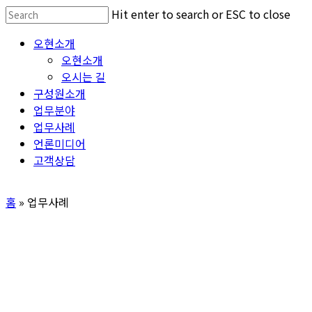
Skip
Hit enter to search or ESC to close
to
Close
Menu
오현소개
main
Search
오현소개
content
오시는 길
구성원소개
업무분야
업무사례
언론미디어
고객상담
홈
»
업무사례