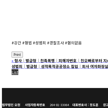
#강간 #형법 #성범죄 #경찰조사 #혐의없음
Print
«
형사│벌금형│친족폭행│피해자변호│친오빠로부터 지속적으
성범죄│벌금형│성적목적공공장소 침입│회사 여자화장실에 
List
법무법인 오현
사업자등록번호
264-81-33064
대표변호사 : 정도훈
광고