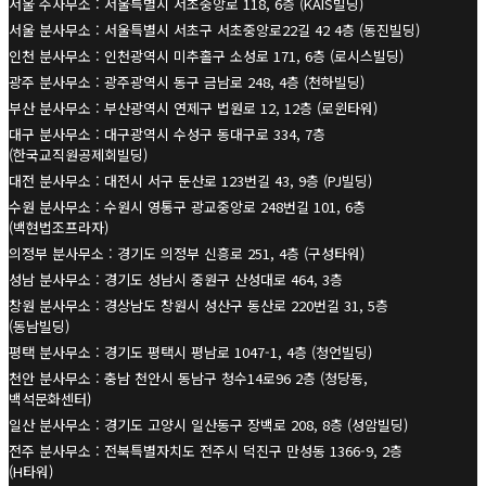
서울 주사무소 : 서울특별시 서초중앙로 118, 6층 (KAIS빌딩)
서울 분사무소 : 서울특별시 서초구 서초중앙로22길 42 4층 (동진빌딩)
인천 분사무소 : 인천광역시 미추홀구 소성로 171, 6층 (로시스빌딩)
광주 분사무소 : 광주광역시 동구 금남로 248, 4층 (천하빌딩)
부산 분사무소 : 부산광역시 연제구 법원로 12, 12층 (로윈타워)
대구 분사무소 : 대구광역시 수성구 동대구로 334, 7층
(한국교직원공제회빌딩)
대전 분사무소 : 대전시 서구 둔산로 123번길 43, 9층 (PJ빌딩)
수원 분사무소 : 수원시 영통구 광교중앙로 248번길 101, 6층
(백현법조프라자)
의정부 분사무소 : 경기도 의정부 신흥로 251, 4층 (구성타워)
성남 분사무소 : 경기도 성남시 중원구 산성대로 464, 3층
창원 분사무소 : 경상남도 창원시 성산구 동산로 220번길 31, 5층
(동남빌딩)
평택 분사무소 : 경기도 평택시 평남로 1047-1, 4층 (청언빌딩)
천안 분사무소 : 충남 천안시 동남구 청수14로96 2층 (청당동,
백석문화센터)
일산 분사무소 : 경기도 고양시 일산동구 장백로 208, 8층 (성암빌딩)
전주 분사무소 : 전북특별자치도 전주시 덕진구 만성동 1366-9, 2층
(H타워)