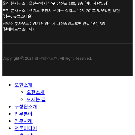
울산 분사무소 : 울산광역시 남구 삼산로 199, 7층 (아이사랑빌딩)
부천 분사무소 : 경기도 부천시 원미구 상일로 126, 201호 법무법인 오현
(상동, 뉴법조타운)
남양주 분사무소 : 경기 남양주시 다산중앙로82번안길 164, 3층
(웰메이드법조타워)
Copyright ⓒ 2021 법무법인오현. All Right Reserved.
Close
오현소개
Menu
오현소개
오시는 길
구성원소개
업무분야
업무사례
언론미디어