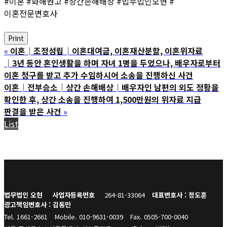
#이혼 #화해권고 #상간손해배상 #법무법인오현 #
이혼전문변호사
Print
«
이혼│조정성립│이혼대여금, 이혼재산분할, 이혼위자료
│3년 동안 혼인생활을 하며 자녀 1명을 두었으나, 배우자로부터
이혼 청구를 받고 추가 수임하시어 소송을 진행하신 사건
이혼│전부승소│상간 손해배상│배우자인 남편의 외도 정황을
확인한 후, 상간 소송을 진행하여 1,500만원의 위자료 지급
판결을 받은 사건
»
List
법무법인 오현
사업자등록번호
264-81-33064
대표변호사 : 정도훈
광고책임변호사 : 김동민
Tel. 1661-2661
Mobile. 010-9631-0039
Fax. 0505-700-0040