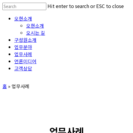
Skip
Hit enter to search or ESC to close
to
Close
Menu
오현소개
main
Search
오현소개
content
오시는 길
구성원소개
업무분야
업무사례
언론미디어
고객상담
홈
»
업무사례
업무사례