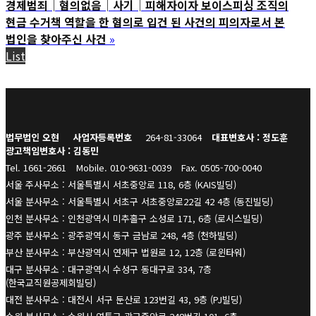
경제범죄│혐의없음│사기│피해자이자 보이스피싱 조직의
현금 수거책 역할을 한 혐의로 입건 된 사건의 피의자로서 본
법인을 찾아주신 사건
»
List
법무법인 오현
사업자등록번호
264-81-33064
대표변호사 : 정도훈
광고책임변호사 : 김동민
Tel. 1661-2661
Mobile. 010-9631-0039
Fax. 0505-700-0040
서울 주사무소 : 서울특별시 서초중앙로 118, 6층 (KAIS빌딩)
서울 분사무소 : 서울특별시 서초구 서초중앙로22길 42 4층 (동진빌딩)
인천 분사무소 : 인천광역시 미추홀구 소성로 171, 6층 (로시스빌딩)
광주 분사무소 : 광주광역시 동구 금남로 248, 4층 (천하빌딩)
부산 분사무소 : 부산광역시 연제구 법원로 12, 12층 (로윈타워)
대구 분사무소 : 대구광역시 수성구 동대구로 334, 7층
(한국교직원공제회빌딩)
대전 분사무소 : 대전시 서구 둔산로 123번길 43, 9층 (PJ빌딩)