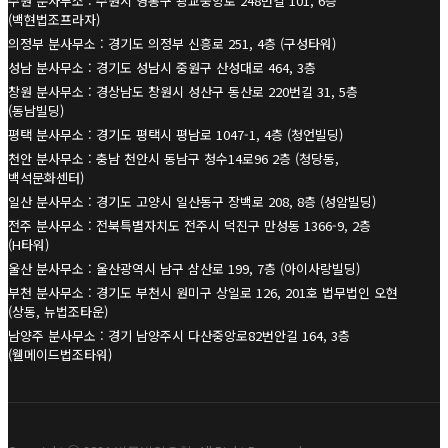
수원 분사무소 : 수원시 영통구 광교중앙로 248번길 101, 6층
(백현법조프라자)
의정부 분사무소 : 경기도 의정부 신흥로 251, 4층 (구성타워)
성남 분사무소 : 경기도 성남시 중원구 산성대로 464, 3층
창원 분사무소 : 경상남도 창원시 성산구 동산로 220번길 31, 5층
(동남빌딩)
평택 분사무소 : 경기도 평택시 평남로 1047-1, 4층 (청언빌딩)
천안 분사무소 : 충남 천안시 동남구 청수14로96 2층 (청당동,
백석문화센터)
일산 분사무소 : 경기도 고양시 일산동구 장백로 208, 8층 (성암빌딩)
전주 분사무소 : 전북특별자치도 전주시 덕진구 만성동 1366-9, 2층
(H타워)
울산 분사무소 : 울산광역시 남구 삼산로 199, 7층 (아이사랑빌딩)
부천 분사무소 : 경기도 부천시 원미구 상일로 126, 201호 법무법인 오현
(상동, 뉴법조타운)
남양주 분사무소 : 경기 남양주시 다산중앙로82번안길 164, 3층
(웰메이드법조타워)