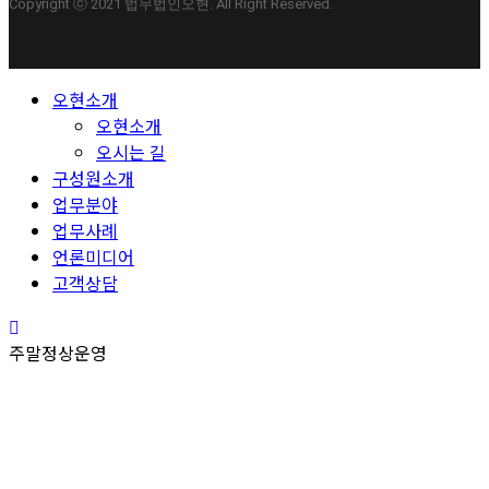
Copyright ⓒ 2021 법무법인오현. All Right Reserved.
Close
오현소개
Menu
오현소개
오시는 길
구성원소개
업무분야
업무사례
언론미디어
고객상담
주말정상운영