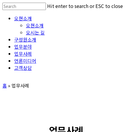
Skip
Hit enter to search or ESC to close
to
Close
Menu
오현소개
main
Search
오현소개
content
오시는 길
구성원소개
업무분야
업무사례
언론미디어
고객상담
홈
»
업무사례
업무사례