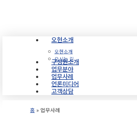
Skip
to
main
content
오현소개
Menu
오현소개
오시는 길
구성원소개
업무분야
업무사례
언론미디어
고객상담
홈
»
업무사례