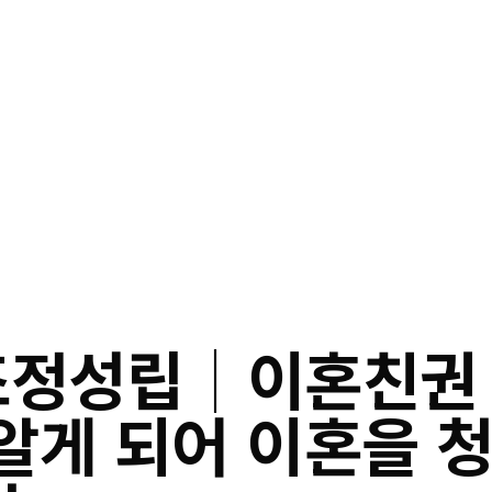
정성립│이혼친권 
알게 되어 이혼을 