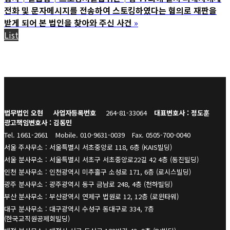
전화 및 문자메시지를 전송하여 스토킹하였다는 혐의로 재판을
받게 되어 본 법인을 찾아와 주신 사건
»
List
법무법인 오현
사업자등록번호
264-81-33064
대표변호사 : 정도훈
광고책임변호사 : 김동민
Tel. 1661-2661
Mobile. 010-9631-0039
Fax. 0505-700-0040
서울 주사무소 : 서울특별시 서초중앙로 118, 6층 (KAIS빌딩)
서울 분사무소 : 서울특별시 서초구 서초중앙로22길 42 4층 (동진빌딩)
인천 분사무소 : 인천광역시 미추홀구 소성로 171, 6층 (로시스빌딩)
광주 분사무소 : 광주광역시 동구 금남로 248, 4층 (천하빌딩)
부산 분사무소 : 부산광역시 연제구 법원로 12, 12층 (로윈타워)
대구 분사무소 : 대구광역시 수성구 동대구로 334, 7층
(한국교직원공제회빌딩)