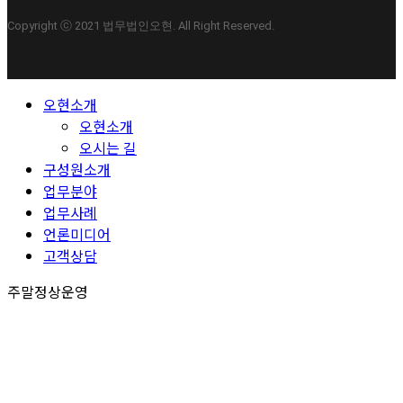
Copyright ⓒ 2021 법무법인오현. All Right Reserved.
Close
오현소개
Menu
오현소개
오시는 길
구성원소개
업무분야
업무사례
언론미디어
고객상담
주말정상운영