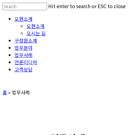
Skip
Hit enter to search or ESC to close
to
Close
Menu
오현소개
main
Search
오현소개
content
오시는 길
구성원소개
업무분야
업무사례
언론미디어
고객상담
홈
»
업무사례