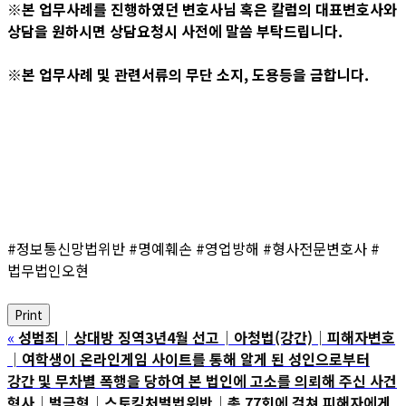
※본 업무사례를 진행하였던 변호사님 혹은 칼럼의 대표변호사와
상담을 원하시면 상담요청시 사전에 말씀 부탁드립니다.
※본 업무사례 및 관련서류의 무단 소지, 도용등을 금합니다.
#정보통신망법위반 #명예훼손 #영업방해 #형사전문변호사 #
법무법인오현
Print
«
성범죄│상대방 징역3년4월 선고│아청법(강간)│피해자변호
│여학생이 온라인게임 사이트를 통해 알게 된 성인으로부터
강간 및 무차별 폭행을 당하여 본 법인에 고소를 의뢰해 주신 사건
형사│벌금형│스토킹처벌법위반│총 77회에 걸쳐 피해자에게