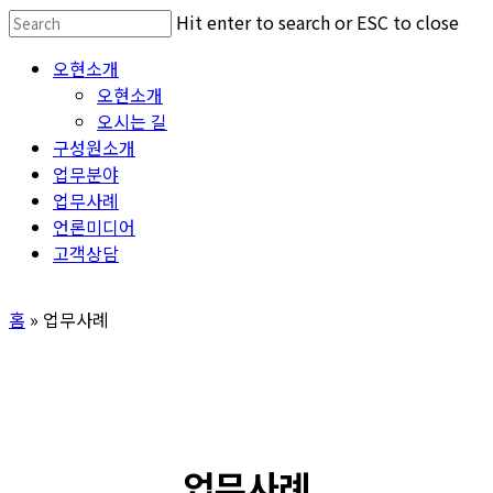
Skip
Hit enter to search or ESC to close
to
Close
Menu
오현소개
main
Search
오현소개
content
오시는 길
구성원소개
업무분야
업무사례
언론미디어
고객상담
홈
»
업무사례
업무사례