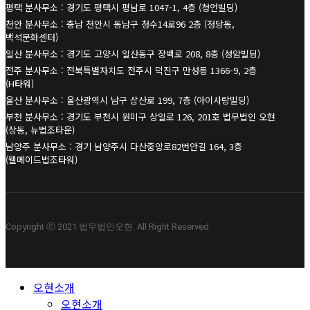
평택 분사무소 : 경기도 평택시 평남로 1047-1, 4층 (청언빌딩)
천안 분사무소 : 충남 천안시 동남구 청수14로96 2층 (청당동,
백석문화센터)
일산 분사무소 : 경기도 고양시 일산동구 장백로 208, 8층 (성암빌딩)
전주 분사무소 : 전북특별자치도 전주시 덕진구 만성동 1366-9, 2층
(H타워)
울산 분사무소 : 울산광역시 남구 삼산로 199, 7층 (아이사랑빌딩)
부천 분사무소 : 경기도 부천시 원미구 상일로 126, 201호 법무법인 오현
(상동, 뉴법조타운)
남양주 분사무소 : 경기 남양주시 다산중앙로82번안길 164, 3층
(웰메이드법조타워)
Copyright ⓒ 2021 법무법인오현. All Right Reserved.
Close
오현소개
Menu
오현소개