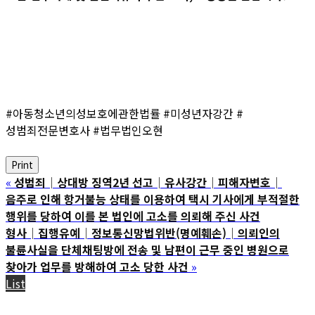
#아동청소년의성보호에관한법률 #미성년자강간 #
성범죄전문변호사 #법무법인오현
Print
«
성범죄│상대방 징역2년 선고│유사강간│피해자변호│
음주로 인해 항거불능 상태를 이용하여 택시 기사에게 부적절한
행위를 당하여 이를 본 법인에 고소를 의뢰해 주신 사건
형사│집행유예│정보통신망법위반(명예훼손)│의뢰인의
불륜사실을 단체채팅방에 전송 및 남편이 근무 중인 병원으로
찾아가 업무를 방해하여 고소 당한 사건
»
List