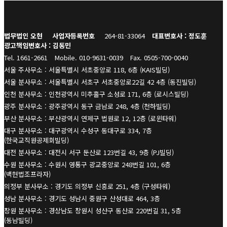
법무법인 오현
사업자등록번호
264-81-33064
대표변호사 : 정도훈
광고책임변호사 : 김동민
Tel. 1661-2661
Mobile. 010-9631-0039
Fax. 0505-700-0040
서울 주사무소 : 서울특별시 서초중앙로 118, 6층 (KAIS빌딩)
서울 분사무소 : 서울특별시 서초구 서초중앙로22길 42 4층 (동진빌딩)
인천 분사무소 : 인천광역시 미추홀구 소성로 171, 6층 (로시스빌딩)
광주 분사무소 : 광주광역시 동구 금남로 248, 4층 (천하빌딩)
부산 분사무소 : 부산광역시 연제구 법원로 12, 12층 (로윈타워)
대구 분사무소 : 대구광역시 수성구 동대구로 334, 7층
(한국교직원공제회빌딩)
대전 분사무소 : 대전시 서구 둔산로 123번길 43, 9층 (PJ빌딩)
수원 분사무소 : 수원시 영통구 광교중앙로 248번길 101, 6층
(백현법조프라자)
의정부 분사무소 : 경기도 의정부 신흥로 251, 4층 (구성타워)
성남 분사무소 : 경기도 성남시 중원구 산성대로 464, 3층
창원 분사무소 : 경상남도 창원시 성산구 동산로 220번길 31, 5층
(동남빌딩)