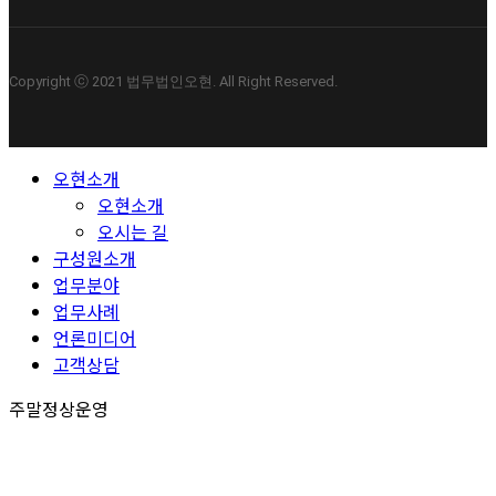
Copyright ⓒ 2021 법무법인오현. All Right Reserved.
Close
오현소개
Menu
오현소개
오시는 길
구성원소개
업무분야
업무사례
언론미디어
고객상담
주말정상운영