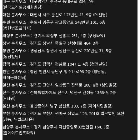
대구 분사무소 : 대구광역시 수성구 동대구로 334, 7층
(한국교직원공제회빌딩)
대전 분사무소 : 대전시 서구 둔산로 123번길 43, 9층 (PJ빌딩)
수원 분사무소 : 수원시 영통구 광교중앙로 248번길 101, 6층
(백현법조프라자)
의정부 분사무소 : 경기도 의정부 신흥로 251, 4층 (구성타워)
성남 분사무소 : 경기도 성남시 중원구 산성대로 464, 3층
창원 분사무소 : 경상남도 창원시 성산구 동산로 220번길 31, 5층
(동남빌딩)
평택 분사무소 : 경기도 평택시 평남로 1047-1, 4층 (청언빌딩)
천안 분사무소 : 충남 천안시 동남구 청수14로96 2층 (청당동,
백석문화센터)
일산 분사무소 : 경기도 고양시 일산동구 장백로 208, 8층 (성암빌딩)
전주 분사무소 : 전북특별자치도 전주시 덕진구 만성동 1366-9, 2층
(H타워)
울산 분사무소 : 울산광역시 남구 삼산로 199, 7층 (아이사랑빌딩)
부천 분사무소 : 경기도 부천시 원미구 상일로 126, 201호 법무법인 오현
(상동, 뉴법조타운)
남양주 분사무소 : 경기 남양주시 다산중앙로82번안길 164, 3층
(웰메이드법조타워)