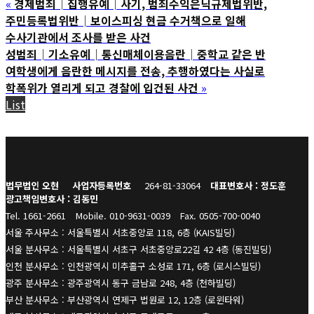
«
경제범죄│집행유예│사기, 범죄수익은닉규제법위반,
주민등록법위반│보이스피싱 현금 수거책으로 일해
수사기관에서 조사를 받은 사건
성범죄│기소유예│통신매체이용음란│중학교 같은 반
여학생에게 음란한 메시지를 전송, 추행하였다는 사실로
학폭위가 열리게 되고 경찰에 입건된 사건
»
List
법무법인 오현
사업자등록번호
264-81-33064
대표변호사 : 정도훈
광고책임변호사 : 김동민
Tel. 1661-2661
Mobile. 010-9631-0039
Fax. 0505-700-0040
서울 주사무소 : 서울특별시 서초중앙로 118, 6층 (KAIS빌딩)
서울 분사무소 : 서울특별시 서초구 서초중앙로22길 42 4층 (동진빌딩)
인천 분사무소 : 인천광역시 미추홀구 소성로 171, 6층 (로시스빌딩)
광주 분사무소 : 광주광역시 동구 금남로 248, 4층 (천하빌딩)
부산 분사무소 : 부산광역시 연제구 법원로 12, 12층 (로윈타워)