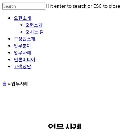
Skip
Hit enter to search or ESC to close
to
Close
Menu
오현소개
main
Search
오현소개
content
오시는 길
구성원소개
업무분야
업무사례
언론미디어
고객상담
홈
»
업무사례
업무사례