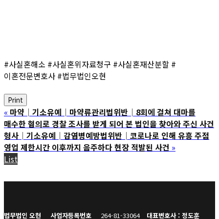
#사실혼해소 #사실혼위자료청구 #사실혼재산분할 #
이혼전문변호사 #법무법인오현
Print
«
마약│기소유예│마약류관리법위반│8회에 걸쳐 대마를
매수한 혐의로 경찰 조사를 받게 되어 본 법인을 찾아와 주신 사건
형사│기소유예│감염병예방법위반│코로나로 인해 유흥 주점
영업 제한시간 이후까지 음주하다 현장 적발된 사건
»
List
법무법인 오현
사업자등록번호
264-81-33064
대표변호사 : 정도훈