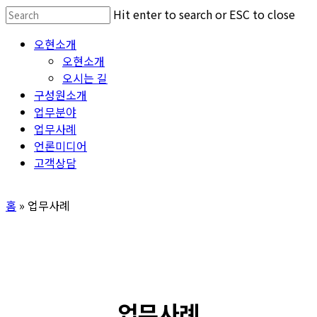
Skip
Hit enter to search or ESC to close
to
Close
Menu
오현소개
main
Search
오현소개
content
오시는 길
구성원소개
업무분야
업무사례
언론미디어
고객상담
홈
»
업무사례
업무사례