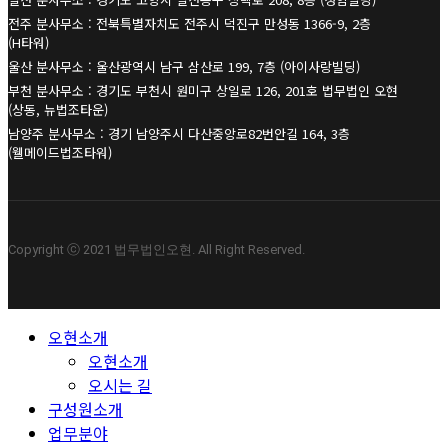
전주 분사무소 : 전북특별자치도 전주시 덕진구 만성동 1366-9, 2층
(H타워)
울산 분사무소 : 울산광역시 남구 삼산로 199, 7층 (아이사랑빌딩)
부천 분사무소 : 경기도 부천시 원미구 상일로 126, 201호 법무법인 오현
(상동, 뉴법조타운)
남양주 분사무소 : 경기 남양주시 다산중앙로82번안길 164, 3층
(웰메이드법조타워)
Copyright ⓒ 2021 법무법인오현. All Right Reserved.
Close
오현소개
Menu
오현소개
오시는 길
구성원소개
업무분야