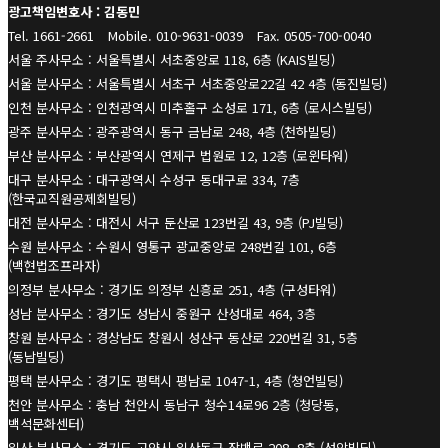
광고책임변호사 : 김동민
Tel. 1661-2661
Mobile. 010-9631-0039
Fax. 0505-700-0040
서울 주사무소 : 서울특별시 서초중앙로 118, 6층 (KAIS빌딩)
서울 분사무소 : 서울특별시 서초구 서초중앙로22길 42 4층 (동진빌딩)
인천 분사무소 : 인천광역시 미추홀구 소성로 171, 6층 (로시스빌딩)
광주 분사무소 : 광주광역시 동구 금남로 248, 4층 (천하빌딩)
부산 분사무소 : 부산광역시 연제구 법원로 12, 12층 (로윈타워)
대구 분사무소 : 대구광역시 수성구 동대구로 334, 7층
(한국교직원공제회빌딩)
대전 분사무소 : 대전시 서구 둔산로 123번길 43, 9층 (PJ빌딩)
수원 분사무소 : 수원시 영통구 광교중앙로 248번길 101, 6층
(백현법조프라자)
의정부 분사무소 : 경기도 의정부 신흥로 251, 4층 (구성타워)
성남 분사무소 : 경기도 성남시 중원구 산성대로 464, 3층
창원 분사무소 : 경상남도 창원시 성산구 동산로 220번길 31, 5층
(동남빌딩)
평택 분사무소 : 경기도 평택시 평남로 1047-1, 4층 (청언빌딩)
천안 분사무소 : 충남 천안시 동남구 청수14로96 2층 (청당동,
백석문화센터)
일산 분사무소 : 경기도 고양시 일산동구 장백로 208, 8층 (성암빌딩)