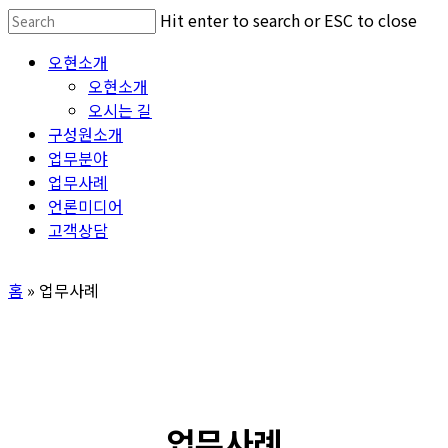
Skip
Hit enter to search or ESC to close
to
Close
Menu
오현소개
main
Search
오현소개
content
오시는 길
구성원소개
업무분야
업무사례
언론미디어
고객상담
홈
»
업무사례
업무사례