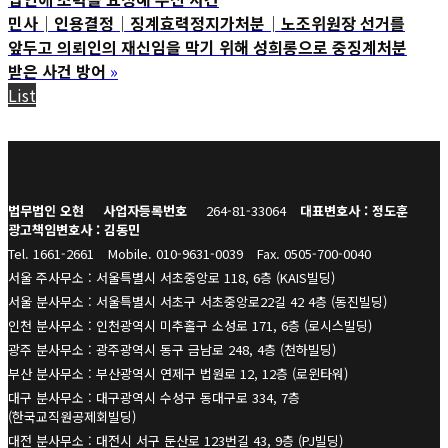
민사│인용결정│징계효력정지가처분│노조위원장 선거를
앞두고 의뢰인의 재신임을 막기 위해 성희롱으로 중징계처분
받은 사건 방어
»
List
법무법인 오현
사업자등록번호
264-81-33064
대표변호사 : 정도훈
광고책임변호사 : 김동민
Tel. 1661-2661
Mobile. 010-9631-0039
Fax. 0505-700-0040
서울 주사무소 : 서울특별시 서초중앙로 118, 6층 (KAIS빌딩)
서울 분사무소 : 서울특별시 서초구 서초중앙로22길 42 4층 (동진빌딩)
인천 분사무소 : 인천광역시 미추홀구 소성로 171, 6층 (로시스빌딩)
광주 분사무소 : 광주광역시 동구 금남로 248, 4층 (천하빌딩)
부산 분사무소 : 부산광역시 연제구 법원로 12, 12층 (로윈타워)
대구 분사무소 : 대구광역시 수성구 동대구로 334, 7층
(한국교직원공제회빌딩)
대전 분사무소 : 대전시 서구 둔산로 123번길 43, 9층 (PJ빌딩)