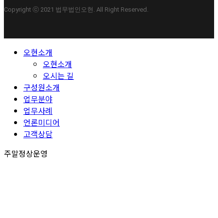
Copyright ⓒ 2021 법무법인오현. All Right Reserved.
Close
오현소개
Menu
오현소개
오시는 길
구성원소개
업무분야
업무사례
언론미디어
고객상담
주말정상운영