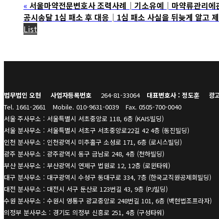
«
서울마약전문변호사 조력사례│기소유예│마약류관리에관한법
공시송달 1심 패소 후 대응│1심 패소 사실을 뒤늦게 알고 
List
법무법인 오현
사업자등록번호
264-81-33064
대표변호사 : 정도훈
광고
Tel. 1661-2661
Mobile. 010-9631-0039
Fax. 0505-700-0040
서울 주사무소 : 서울특별시 서초중앙로 118, 6층 (KAIS빌딩)
서울 분사무소 : 서울특별시 서초구 서초중앙로22길 42 4층 (동진빌딩)
인천 분사무소 : 인천광역시 미추홀구 소성로 171, 6층 (로시스빌딩)
광주 분사무소 : 광주광역시 동구 금남로 248, 4층 (천하빌딩)
부산 분사무소 : 부산광역시 연제구 법원로 12, 12층 (로윈타워)
대구 분사무소 : 대구광역시 수성구 동대구로 334, 7층 (한국교직원공제회빌딩)
대전 분사무소 : 대전시 서구 둔산로 123번길 43, 9층 (PJ빌딩)
수원 분사무소 : 수원시 영통구 광교중앙로 248번길 101, 6층 (백현법조프라자)
의정부 분사무소 : 경기도 의정부 신흥로 251, 4층 (구성타워)