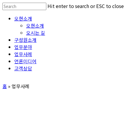
Skip
Hit enter to search or ESC to close
to
Close
Menu
오현소개
main
Search
오현소개
content
오시는 길
구성원소개
업무분야
업무사례
언론미디어
고객상담
홈
»
업무사례