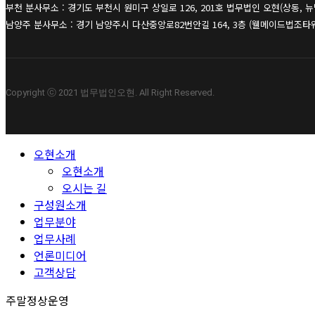
부천 분사무소 : 경기도 부천시 원미구 상일로 126, 201호 법무법인 오현(상동, 
남양주 분사무소 : 경기 남양주시 다산중앙로82번안길 164, 3층 (웰메이드법조타
Copyright ⓒ 2021 법무법인오현. All Right Reserved.
Close
오현소개
Menu
오현소개
오시는 길
구성원소개
업무분야
업무사례
언론미디어
고객상담
주말정상운영