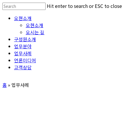
Skip
Hit enter to search or ESC to close
to
Close
Menu
오현소개
main
Search
오현소개
content
오시는 길
구성원소개
업무분야
업무사례
언론미디어
고객상담
홈
»
업무사례