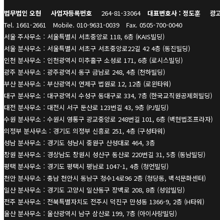
법무법인 오현
사업자등록번호
264-81-33064
대표변호사 : 정도훈
광고
Tel. 1661-2661
Mobile. 010-9631-0039
Fax. 0505-700-0040
서울 주사무소 : 서울특별시 서초중앙로 118, 6층 (KAIS빌딩)
서울 분사무소 : 서울특별시 서초구 서초중앙로22길 42 4층 (동진빌딩)
인천 분사무소 : 인천광역시 미추홀구 소성로 171, 6층 (로시스빌딩)
광주 분사무소 : 광주광역시 동구 금남로 248, 4층 (천하빌딩)
부산 분사무소 : 부산광역시 연제구 법원로 12, 12층 (로윈타워)
대구 분사무소 : 대구광역시 수성구 동대구로 334, 7층 (한국교직원공제회빌딩)
대전 분사무소 : 대전시 서구 둔산로 123번길 43, 9층 (PJ빌딩)
수원 분사무소 : 수원시 영통구 광교중앙로 248번길 101, 6층 (백현법조프라자)
의정부 분사무소 : 경기도 의정부 신흥로 251, 4층 (구성타워)
성남 분사무소 : 경기도 성남시 중원구 산성대로 464, 3층
창원 분사무소 : 경상남도 창원시 성산구 동산로 220번길 31, 5층 (동남빌딩)
평택 분사무소 : 경기도 평택시 평남로 1047-1, 4층 (청언빌딩)
천안 분사무소 : 충남 천안시 동남구 청수14로96 2층 (청당동, 백석문화센터)
일산 분사무소 : 경기도 고양시 일산동구 장백로 208, 8층 (성암빌딩)
전주 분사무소 : 전북특별자치도 전주시 덕진구 만성동 1366-9, 2층 (H타워)
울산 분사무소 : 울산광역시 남구 삼산로 199, 7층 (아이사랑빌딩)