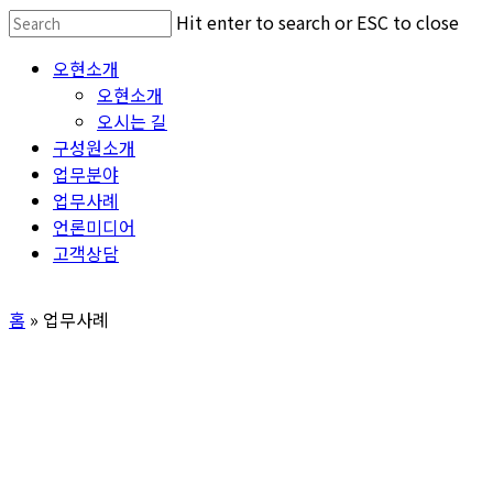
Skip
Hit enter to search or ESC to close
to
Close
Menu
오현소개
main
Search
오현소개
content
오시는 길
구성원소개
업무분야
업무사례
언론미디어
고객상담
홈
»
업무사례