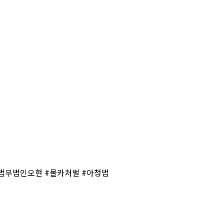
법무법인오현 #몰카처벌 #아청법