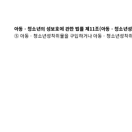
아동ㆍ청소년의 성보호에 관한 법률 제11조(아동ㆍ청소년성
⑤ 아동ㆍ청소년성착취물을 구입하거나 아동ㆍ청소년성착취물임