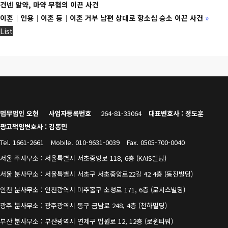
건넨 알약, 마약 무혐의 이끈 사건
이혼│인용│이혼 등│이혼 거부 남편 상대로 항소심 승소 이끈 사건
»
List
법무법인 오현
사업자등록번호
264-81-33064
대표변호사 : 정도훈
광고책임변호사 : 김동민
Tel. 1661-2661
Mobile. 010-9631-0039
Fax. 0505-700-0040
서울 주사무소 : 서울특별시 서초중앙로 118, 6층 (KAIS빌딩)
서울 분사무소 : 서울특별시 서초구 서초중앙로22길 42 4층 (동진빌딩)
인천 분사무소 : 인천광역시 미추홀구 소성로 171, 6층 (로시스빌딩)
광주 분사무소 : 광주광역시 동구 금남로 248, 4층 (천하빌딩)
부산 분사무소 : 부산광역시 연제구 법원로 12, 12층 (로윈타워)