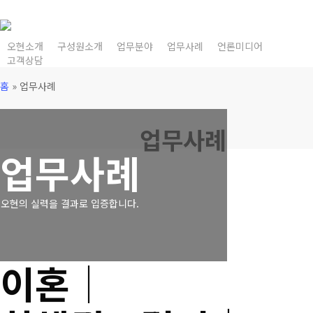
Skip
to
main
오현소개
구성원소개
업무분야
업무사례
언론미디어
고객상담
content
홈
»
업무사례
업무사례
업무사례
오현의 실력을 결과로 입증합니다.
이혼│