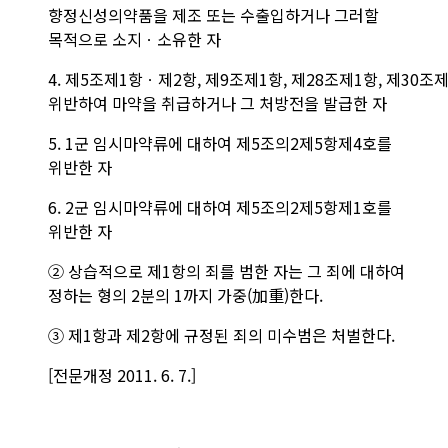
향정신성의약품을 제조 또는 수출입하거나 그러할
목적으로 소지ㆍ소유한 자
4.
제5조
제1항
ㆍ제2항,
제9조
제1항
,
제28조
제1항
,
제30조
제
위반하여 마약을 취급하거나 그 처방전을 발급한 자
5. 1군 임시마약류에 대하여
제5조의2
제5항
제4호
를
위반한 자
6. 2군 임시마약류에 대하여
제5조의2
제5항
제1호
를
위반한 자
② 상습적으로 제1항의 죄를 범한 자는 그 죄에 대하여
정하는 형의 2분의 1까지 가중(加重)한다.
③ 제1항과 제2항에 규정된 죄의 미수범은 처벌한다.
[전문개정 2011. 6. 7.]