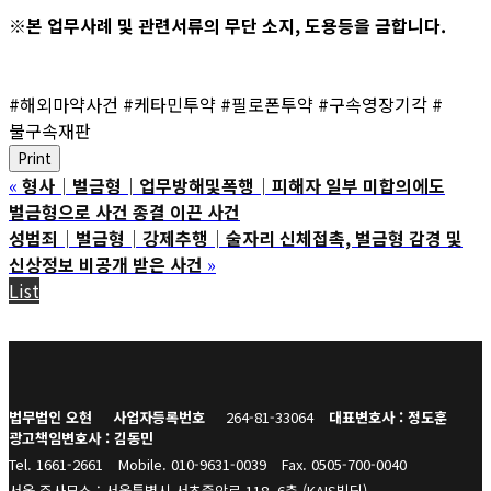
※본 업무사례 및 관련서류의 무단 소지, 도용등을 금합니다.
#해외마약사건 #케타민투약 #필로폰투약 #구속영장기각 #
불구속재판
Print
«
형사│벌금형│업무방해및폭행│피해자 일부 미합의에도
벌금형으로 사건 종결 이끈 사건
성범죄│벌금형│강제추행│술자리 신체접촉, 벌금형 감경 및
신상정보 비공개 받은 사건
»
List
법무법인 오현
사업자등록번호
264-81-33064
대표변호사 : 정도훈
광고책임변호사 : 김동민
Tel. 1661-2661
Mobile. 010-9631-0039
Fax. 0505-700-0040
서울 주사무소 : 서울특별시 서초중앙로 118, 6층 (KAIS빌딩)