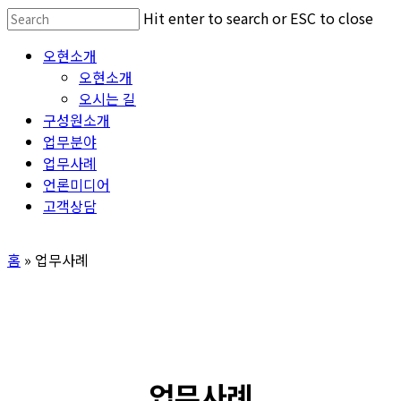
Skip
Hit enter to search or ESC to close
to
Close
Menu
오현소개
main
Search
오현소개
content
오시는 길
구성원소개
업무분야
업무사례
언론미디어
고객상담
홈
»
업무사례
업무사례