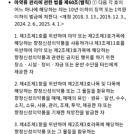
마약류 관리에 관한 법률
제60조(벌칙)
① 다음 각 호의
어느 하나에 해당하는 자는 10년 이하의 징역 또는 1억원
이하의 벌금에 처한다.
<개정 2018. 3. 13., 2019. 12. 3.,
2024. 2. 6., 2025. 4. 1.>
1.
제3조
제1호
를 위반하여 마약 또는
제2조
제3호
가목
에
해당하는 향정신성의약품을 사용하거나
제3조
제11호
를
위반하여 마약 또는
제2조
제3호
가목
에 해당하는
향정신성의약품과 관련된 금지된 행위를 하기 위한
장소ㆍ시설ㆍ장비ㆍ자금 또는 운반 수단을 타인에게
제공한 자
2.
제4조
제1항
을 위반하여
제2조
제3호
나목
및
다목
에
해당하는 향정신성의약품 또는 그 물질을 함유하는
향정신성의약품을 매매, 매매의 유인ㆍ권유ㆍ알선, 수수,
소지, 소유, 사용, 관리, 조제, 투약, 제공한 자 또는
향정신성의약품을 기재한 처방전을 발급한 자
3.
제4조
제1항
을 위반하여
제2조
제3호
라목
에 해당하는
향정신성의약품 또는 그 물질을 함유하는