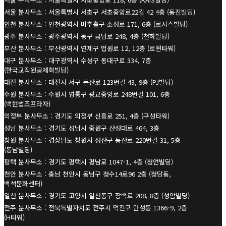
서울 분사무소 : 서울특별시 서초구 서초중앙로22길 42 4층 (동진빌딩)
인천 분사무소 : 인천광역시 미추홀구 소성로 171, 6층 (로시스빌딩)
광주 분사무소 : 광주광역시 동구 금남로 248, 4층 (천하빌딩)
부산 분사무소 : 부산광역시 연제구 법원로 12, 12층 (로윈타워)
대구 분사무소 : 대구광역시 수성구 동대구로 334, 7층
(한국교직원공제회빌딩)
대전 분사무소 : 대전시 서구 둔산로 123번길 43, 9층 (PJ빌딩)
수원 분사무소 : 수원시 영통구 광교중앙로 248번길 101, 6층
(백현법조프라자)
의정부 분사무소 : 경기도 의정부 신흥로 251, 4층 (구성타워)
성남 분사무소 : 경기도 성남시 중원구 산성대로 464, 3층
창원 분사무소 : 경상남도 창원시 성산구 동산로 220번길 31, 5층
(동남빌딩)
평택 분사무소 : 경기도 평택시 평남로 1047-1, 4층 (청언빌딩)
천안 분사무소 : 충남 천안시 동남구 청수14로96 2층 (청당동,
백석문화센터)
일산 분사무소 : 경기도 고양시 일산동구 장백로 208, 8층 (성암빌딩)
전주 분사무소 : 전북특별자치도 전주시 덕진구 만성동 1366-9, 2층
(H타워)