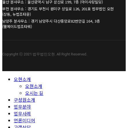
울산 분사무소 : 울산광역시 남구 삼산로 199, 7층 (아이사랑빌딩)
부천 분사무소 : 경기도 부천시 원미구 상일로 126, 201호 법무법인 오현
(상동, 뉴법조타운)
남양주 분사무소 : 경기 남양주시 다산중앙로82번안길 164, 3층
(웰메이드법조타워)
Copyright ⓒ 2021 법무법인오현. All Right Reserved.
Close
오현소개
Menu
오현소개
오시는 길
구성원소개
업무분야
업무사례
언론미디어
고객상담