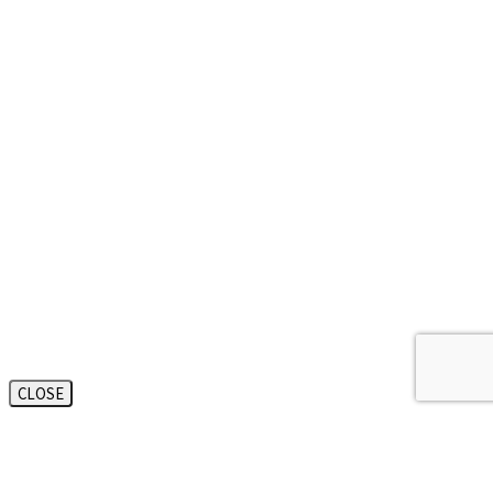
CLOSE
대한변호사
협회등록
법무법인 오현