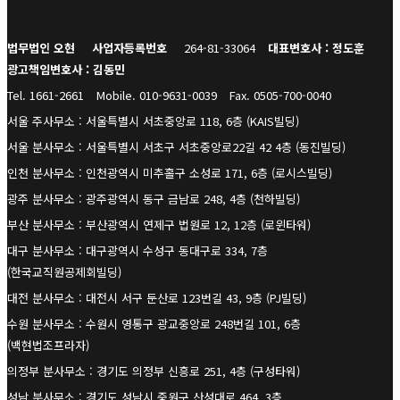
법무법인 오현
사업자등록번호
264-81-33064
대표변호사 : 정도훈
광고책임변호사 : 김동민
Tel. 1661-2661
Mobile. 010-9631-0039
Fax. 0505-700-0040
서울 주사무소 : 서울특별시 서초중앙로 118, 6층 (KAIS빌딩)
서울 분사무소 : 서울특별시 서초구 서초중앙로22길 42 4층 (동진빌딩)
인천 분사무소 : 인천광역시 미추홀구 소성로 171, 6층 (로시스빌딩)
광주 분사무소 : 광주광역시 동구 금남로 248, 4층 (천하빌딩)
부산 분사무소 : 부산광역시 연제구 법원로 12, 12층 (로윈타워)
대구 분사무소 : 대구광역시 수성구 동대구로 334, 7층
(한국교직원공제회빌딩)
대전 분사무소 : 대전시 서구 둔산로 123번길 43, 9층 (PJ빌딩)
수원 분사무소 : 수원시 영통구 광교중앙로 248번길 101, 6층
(백현법조프라자)
의정부 분사무소 : 경기도 의정부 신흥로 251, 4층 (구성타워)
성남 분사무소 : 경기도 성남시 중원구 산성대로 464, 3층