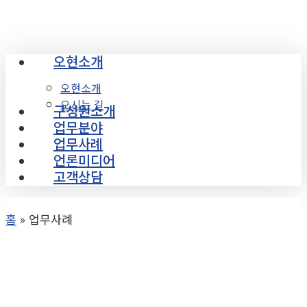
Skip
to
main
오현소개
Menu
content
오현소개
오시는 길
구성원소개
업무분야
업무사례
언론미디어
고객상담
홈
»
업무사례