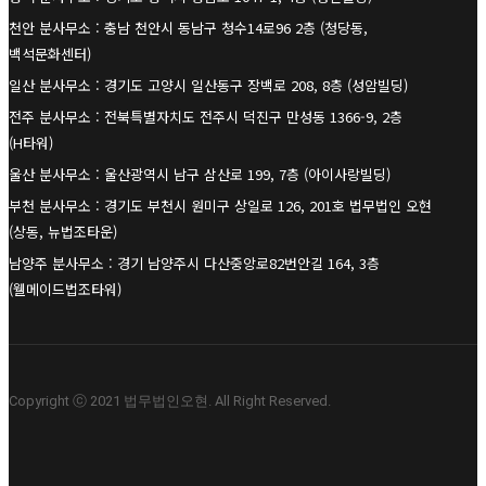
천안 분사무소 : 충남 천안시 동남구 청수14로96 2층 (청당동,
백석문화센터)
일산 분사무소 : 경기도 고양시 일산동구 장백로 208, 8층 (성암빌딩)
전주 분사무소 : 전북특별자치도 전주시 덕진구 만성동 1366-9, 2층
(H타워)
울산 분사무소 : 울산광역시 남구 삼산로 199, 7층 (아이사랑빌딩)
부천 분사무소 : 경기도 부천시 원미구 상일로 126, 201호 법무법인 오현
(상동, 뉴법조타운)
남양주 분사무소 : 경기 남양주시 다산중앙로82번안길 164, 3층
(웰메이드법조타워)
Copyright ⓒ 2021 법무법인오현. All Right Reserved.