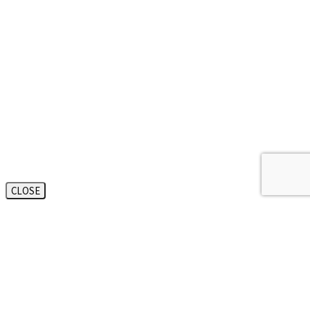
CLOSE
대한변호사
협회등록
법무법인 오현
실시간
전화상담
1661-2661