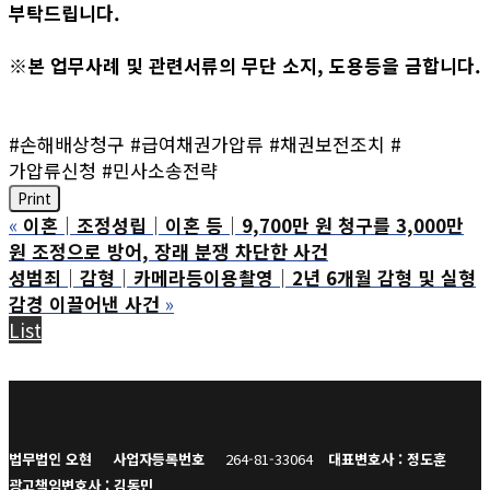
부탁드립니다.
※본 업무사례 및 관련서류의 무단 소지, 도용등을 금합니다.
#손해배상청구 #급여채권가압류 #채권보전조치 #
가압류신청 #민사소송전략
Print
«
이혼│조정성립│이혼 등│9,700만 원 청구를 3,000만
원 조정으로 방어, 장래 분쟁 차단한 사건
성범죄│감형│카메라등이용촬영│2년 6개월 감형 및 실형
감경 이끌어낸 사건
»
List
법무법인 오현
사업자등록번호
264-81-33064
대표변호사 : 정도훈
광고책임변호사 : 김동민