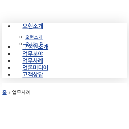
Skip
to
main
오현소개
Menu
content
오현소개
오시는 길
구성원소개
업무분야
업무사례
언론미디어
고객상담
홈
»
업무사례