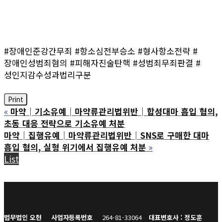
#장애인준강간무죄 #항소심전부승소 #형사항소전략 #
장애인성범죄혐의 #피해자진술탄핵 #성범죄무죄판결 #
성인지감수성과법리구분
Print
«
마약│기소유예│마약류관리법위반│합성대마 흡입 혐의,
초동 대응 전략으로 기소유예 처분
마약│집행유예│마약류관리법위반│SNS로 구매한 대마
흡입 혐의, 실형 위기에서 집행유예 처분
»
List
법무법인 오현
사업자등록번호
264-81-33064
대표변호사 : 정도훈