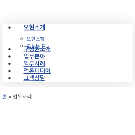
Skip
to
main
오현소개
Menu
content
오현소개
오시는 길
구성원소개
업무분야
업무사례
언론미디어
고객상담
홈
»
업무사례