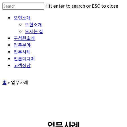
Skip
Hit enter to search or ESC to close
to
Close
Menu
오현소개
main
Search
오현소개
content
오시는 길
구성원소개
업무분야
업무사례
언론미디어
고객상담
홈
»
업무사례
업무사례