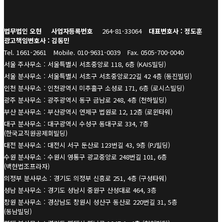
법무법인 오현
사업자등록번호
264-81-33064
대표변호사 : 정도훈
광고책임변호사 : 김동민
Tel. 1661-2661
Mobile. 010-9631-0039
Fax. 0505-700-0040
서울 주사무소 : 서울특별시 서초중앙로 118, 6층 (KAIS빌딩)
서울 분사무소 : 서울특별시 서초구 서초중앙로22길 42 4층 (동진빌딩)
인천 분사무소 : 인천광역시 미추홀구 소성로 171, 6층 (로시스빌딩)
광주 분사무소 : 광주광역시 동구 금남로 248, 4층 (천하빌딩)
부산 분사무소 : 부산광역시 연제구 법원로 12, 12층 (로윈타워)
대구 분사무소 : 대구광역시 수성구 동대구로 334, 7층
(한국교직원공제회빌딩)
대전 분사무소 : 대전시 서구 둔산로 123번길 43, 9층 (PJ빌딩)
수원 분사무소 : 수원시 영통구 광교중앙로 248번길 101, 6층
(백현법조프라자)
의정부 분사무소 : 경기도 의정부 신흥로 251, 4층 (구성타워)
성남 분사무소 : 경기도 성남시 중원구 산성대로 464, 3층
창원 분사무소 : 경상남도 창원시 성산구 동산로 220번길 31, 5층
(동남빌딩)