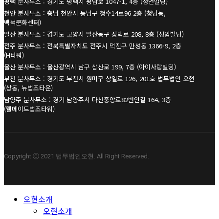
평택 분사무소 : 경기도 평택시 평남로 1047-1, 4층 (청언빌딩)
천안 분사무소 : 충남 천안시 동남구 청수14로96 2층 (청당동,
백석문화센터)
일산 분사무소 : 경기도 고양시 일산동구 장백로 208, 8층 (성암빌딩)
전주 분사무소 : 전북특별자치도 전주시 덕진구 만성동 1366-9, 2층
(H타워)
울산 분사무소 : 울산광역시 남구 삼산로 199, 7층 (아이사랑빌딩)
부천 분사무소 : 경기도 부천시 원미구 상일로 126, 201호 법무법인 오현
(상동, 뉴법조타운)
남양주 분사무소 : 경기 남양주시 다산중앙로82번안길 164, 3층
(웰메이드법조타워)
Copyright ⓒ 2021 법무법인오현. All Right Reserved.
Close
오현소개
Menu
오현소개