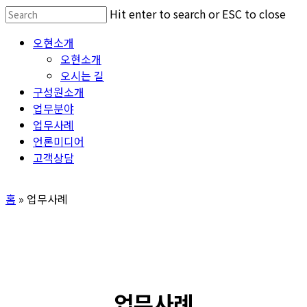
Skip
Hit enter to search or ESC to close
to
Close
Menu
오현소개
main
Search
오현소개
content
오시는 길
구성원소개
업무분야
업무사례
언론미디어
고객상담
홈
»
업무사례
업무사례