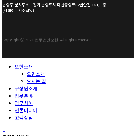
남양주 분사무소 : 경기 남양주시 다산중앙로82번안길 164, 3층
(웰메이드법조타워)
Copyright ⓒ 2021 법무법인오현. All Right Reserved.
Close
오현소개
Menu
오현소개
오시는 길
구성원소개
업무분야
업무사례
언론미디어
고객상담