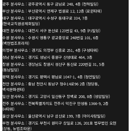
광주 분사무소 : 광주광역시 동구 금남로 248, 4층 (천하빌딩)
부산 분사무소 : 부산광역시 연제구 법원로 12, 12층 (로윈타워)
대구 분사무소 : 대구광역시 수성구 동대구로 334, 7층
(한국교직원공제회빌딩)
대전 분사무소 : 대전시 서구 둔산로 123번길 43, 9층 (PJ빌딩)
수원 분사무소 : 수원시 영통구 광교중앙로 248번길 101, 6층
(백현법조프라자)
의정부 분사무소 : 경기도 의정부 신흥로 251, 4층 (구성타워)
성남 분사무소 : 경기도 성남시 중원구 산성대로 464, 3층
창원 분사무소 : 경상남도 창원시 성산구 동산로 220번길 31, 5층
(동남빌딩)
평택 분사무소 : 경기도 평택시 평남로 1047-1, 4층 (청언빌딩)
천안 분사무소 : 충남 천안시 동남구 청수14로96 2층 (청당동,
백석문화센터)
일산 분사무소 : 경기도 고양시 일산동구 장백로 208, 8층 (성암빌딩)
전주 분사무소 : 전북특별자치도 전주시 덕진구 만성동 1366-9, 2층
(H타워)
울산 분사무소 : 울산광역시 남구 삼산로 199, 7층 (아이사랑빌딩)
부천 분사무소 : 경기도 부천시 원미구 상일로 126, 201호 법무법인 오현
(상동, 뉴법조타운)