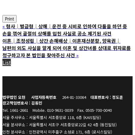
Print
«
형사│벌금형│상해│운전 중 시비로 인하여 다툼을 하던 중
손을 꺾어 골절의 상해를 입힌 사실로 공소 제기된 사건
이혼│조정성립│상간 손해배상│이혼재산분할, 양육권│
남편의 외도 사실을 알게 되어 이혼 및 상간녀를 상대로 위자료를
청구하고자 본 법인을 찾아주신 사건
»
List
법무법인 오현
사업자등록번호
264-81-33064
대표변호사 : 정도훈
광고책임변호사 : 김동민
Tel. 1661-2661
Mobile. 010-9631-0039
Fax. 0505-700-0040
서울 주사무소 : 서울특별시 서초중앙로 118, 6층 (KAIS빌딩)
서울 분사무소 : 서울특별시 서초구 서초중앙로22길 42 4층 (동진빌딩)
인천 분사무소 : 인천광역시 미추홀구 소성로 171, 6층 (로시스빌딩)