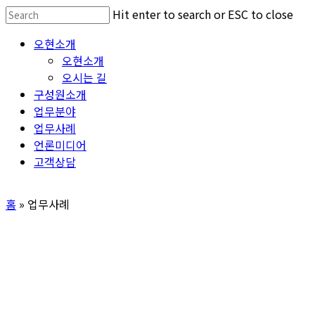
Skip
Hit enter to search or ESC to close
to
Close
Menu
오현소개
main
Search
오현소개
content
오시는 길
구성원소개
업무분야
업무사례
언론미디어
고객상담
홈
»
업무사례