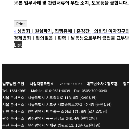
※본 업무사례 및 관련서류의 무단 소지, 도용등을 금합니다.
Print
«
성범죄│원심파기, 집행유예│준강간│의뢰인 여자친구의 
경제범죄│혐의없음│횡령│남동생으로부터 금전을 교부받아 
List
법무법인 오현
사업자등록번호
264-81-33064
대표변호사 : 정도훈
광고
Tel. 1661-2661
Mobile. 010-9631-0039
Fax. 0505-700-0040
서울 주사무소 : 서울특별시 서초중앙로 118, 6층 (KAIS빌딩)
서울 분사무소 : 서울특별시 서초구 서초중앙로22길 42 4층 (동진빌딩)
인천 분사무소 : 인천광역시 미추홀구 소성로 171, 6층 (로시스빌딩)
광주 분사무소 : 광주광역시 동구 금남로 248, 4층 (천하빌딩)
부산 분사무소 : 부산광역시 연제구 법원로 12, 12층 (로윈타워)