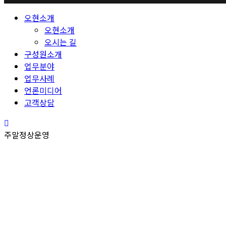
Close
오현소개
Menu
오현소개
오시는 길
구성원소개
업무분야
업무사례
언론미디어
고객상담
주말정상운영