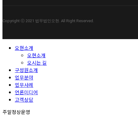
Copyright ⓒ 2021 법무법인오현. All Right Reserved.
Close
오현소개
Menu
오현소개
오시는 길
구성원소개
업무분야
업무사례
언론미디어
고객상담
주말정상운영