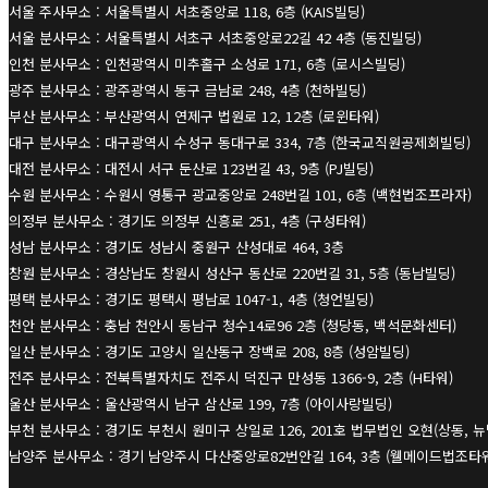
서울 주사무소 : 서울특별시 서초중앙로 118, 6층 (KAIS빌딩)
서울 분사무소 : 서울특별시 서초구 서초중앙로22길 42 4층 (동진빌딩)
인천 분사무소 : 인천광역시 미추홀구 소성로 171, 6층 (로시스빌딩)
광주 분사무소 : 광주광역시 동구 금남로 248, 4층 (천하빌딩)
부산 분사무소 : 부산광역시 연제구 법원로 12, 12층 (로윈타워)
대구 분사무소 : 대구광역시 수성구 동대구로 334, 7층 (한국교직원공제회빌딩)
대전 분사무소 : 대전시 서구 둔산로 123번길 43, 9층 (PJ빌딩)
수원 분사무소 : 수원시 영통구 광교중앙로 248번길 101, 6층 (백현법조프라자)
의정부 분사무소 : 경기도 의정부 신흥로 251, 4층 (구성타워)
성남 분사무소 : 경기도 성남시 중원구 산성대로 464, 3층
창원 분사무소 : 경상남도 창원시 성산구 동산로 220번길 31, 5층 (동남빌딩)
평택 분사무소 : 경기도 평택시 평남로 1047-1, 4층 (청언빌딩)
천안 분사무소 : 충남 천안시 동남구 청수14로96 2층 (청당동, 백석문화센터)
일산 분사무소 : 경기도 고양시 일산동구 장백로 208, 8층 (성암빌딩)
전주 분사무소 : 전북특별자치도 전주시 덕진구 만성동 1366-9, 2층 (H타워)
울산 분사무소 : 울산광역시 남구 삼산로 199, 7층 (아이사랑빌딩)
부천 분사무소 : 경기도 부천시 원미구 상일로 126, 201호 법무법인 오현(상동, 
남양주 분사무소 : 경기 남양주시 다산중앙로82번안길 164, 3층 (웰메이드법조타