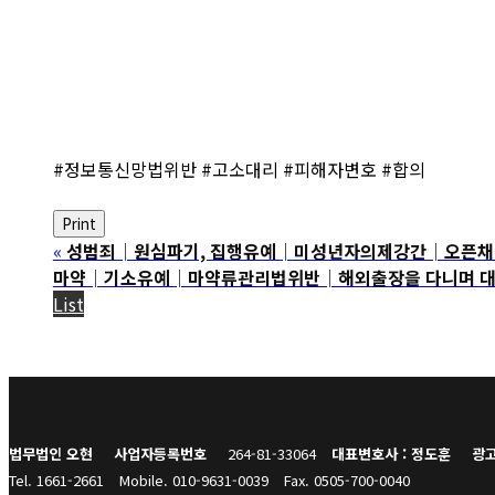
#정보통신망법위반 #고소대리 #피해자변호 #합의
Print
«
성범죄│원심파기, 집행유예│미성년자의제강간│오픈채팅방
마약│기소유예│마약류관리법위반│해외출장을 다니며 대마 카
List
법무법인 오현
사업자등록번호
264-81-33064
대표변호사 : 정도훈
광고
Tel. 1661-2661
Mobile. 010-9631-0039
Fax. 0505-700-0040