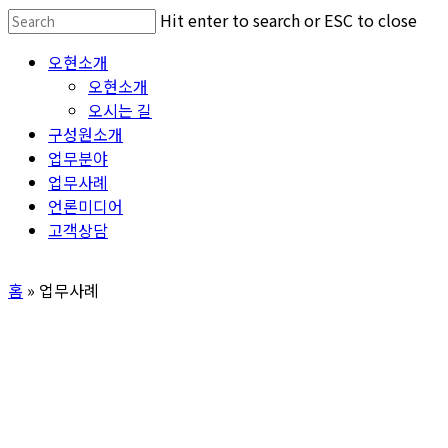
Skip
Hit enter to search or ESC to close
to
Close
Menu
오현소개
main
Search
오현소개
content
오시는 길
구성원소개
업무분야
업무사례
언론미디어
고객상담
홈
»
업무사례