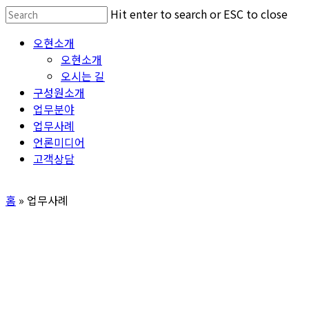
Skip
Hit enter to search or ESC to close
to
Close
Menu
오현소개
main
Search
오현소개
content
오시는 길
구성원소개
업무분야
업무사례
언론미디어
고객상담
홈
»
업무사례