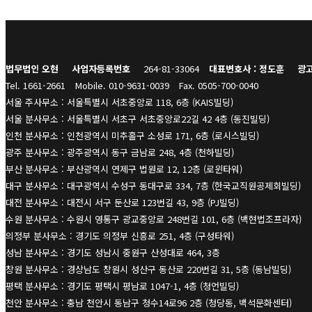
법무법인 오현
사업자등록번호
264-81-33064
대표변호사 : 정도훈
광고
Tel. 1661-2661
Mobile. 010-9631-0039
Fax. 0505-700-0040
서울 주사무소 : 서울특별시 서초중앙로 118, 6층 (KAIS빌딩)
서울 분사무소 : 서울특별시 서초구 서초중앙로22길 42 4층 (동진빌딩)
인천 분사무소 : 인천광역시 미추홀구 소성로 171, 6층 (로시스빌딩)
광주 분사무소 : 광주광역시 동구 금남로 248, 4층 (천하빌딩)
부산 분사무소 : 부산광역시 연제구 법원로 12, 12층 (로윈타워)
대구 분사무소 : 대구광역시 수성구 동대구로 334, 7층 (한국교직원공제회빌딩)
대전 분사무소 : 대전시 서구 둔산로 123번길 43, 9층 (PJ빌딩)
수원 분사무소 : 수원시 영통구 광교중앙로 248번길 101, 6층 (백현법조프라자)
의정부 분사무소 : 경기도 의정부 신흥로 251, 4층 (구성타워)
성남 분사무소 : 경기도 성남시 중원구 산성대로 464, 3층
창원 분사무소 : 경상남도 창원시 성산구 동산로 220번길 31, 5층 (동남빌딩)
평택 분사무소 : 경기도 평택시 평남로 1047-1, 4층 (청언빌딩)
천안 분사무소 : 충남 천안시 동남구 청수14로96 2층 (청당동, 백석문화센터)