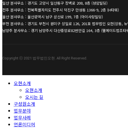
일산 분사무소 : 경기도 고양시 일산동구 장백로 208, 8층 (성암빌딩)
전주 분사무소 : 전북특별자치도 전주시 덕진구 만성동 1366-9, 2층 (H타워)
울산 분사무소 : 울산광역시 남구 삼산로 199, 7층 (아이사랑빌딩)
부천 분사무소 : 경기도 부천시 원미구 상일로 126, 201호 법무법인 오현(상동, 
남양주 분사무소 : 경기 남양주시 다산중앙로82번안길 164, 3층 (웰메이드법조타
Copyright ⓒ 2021 법무법인오현. All Right Reserved.
Close
오현소개
Menu
오현소개
오시는 길
구성원소개
업무분야
업무사례
언론미디어