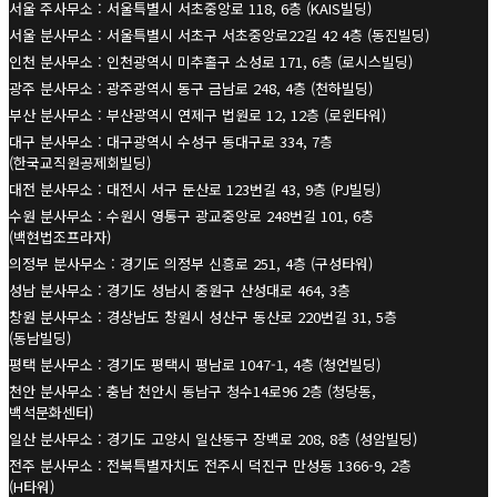
서울 주사무소 : 서울특별시 서초중앙로 118, 6층 (KAIS빌딩)
서울 분사무소 : 서울특별시 서초구 서초중앙로22길 42 4층 (동진빌딩)
인천 분사무소 : 인천광역시 미추홀구 소성로 171, 6층 (로시스빌딩)
광주 분사무소 : 광주광역시 동구 금남로 248, 4층 (천하빌딩)
부산 분사무소 : 부산광역시 연제구 법원로 12, 12층 (로윈타워)
대구 분사무소 : 대구광역시 수성구 동대구로 334, 7층
(한국교직원공제회빌딩)
대전 분사무소 : 대전시 서구 둔산로 123번길 43, 9층 (PJ빌딩)
수원 분사무소 : 수원시 영통구 광교중앙로 248번길 101, 6층
(백현법조프라자)
의정부 분사무소 : 경기도 의정부 신흥로 251, 4층 (구성타워)
성남 분사무소 : 경기도 성남시 중원구 산성대로 464, 3층
창원 분사무소 : 경상남도 창원시 성산구 동산로 220번길 31, 5층
(동남빌딩)
평택 분사무소 : 경기도 평택시 평남로 1047-1, 4층 (청언빌딩)
천안 분사무소 : 충남 천안시 동남구 청수14로96 2층 (청당동,
백석문화센터)
일산 분사무소 : 경기도 고양시 일산동구 장백로 208, 8층 (성암빌딩)
전주 분사무소 : 전북특별자치도 전주시 덕진구 만성동 1366-9, 2층
(H타워)