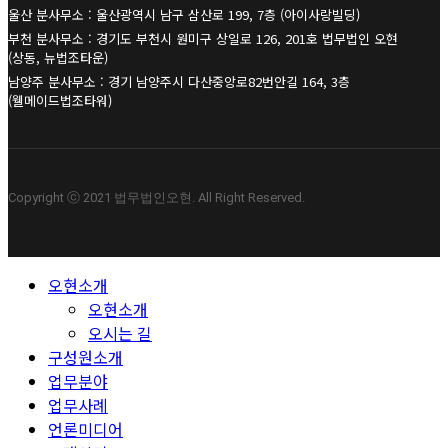
울산 분사무소 : 울산광역시 남구 삼산로 199, 7층 (아이사랑빌딩)
부천 분사무소 : 경기도 부천시 원미구 상일로 126, 201호 법무법인 오현
(상동, 뉴법조타운)
남양주 분사무소 : 경기 남양주시 다산중앙로82번안길 164, 3층
(웰메이드법조타워)
Copyright ⓒ 2021 법무법인오현. All Right Reserved.
Close
오현소개
Menu
오현소개
오시는 길
구성원소개
업무분야
업무사례
언론미디어