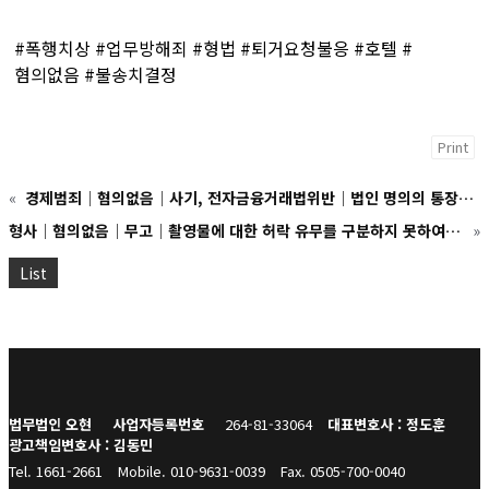
#폭행치상 #업무방해죄 #형법 #퇴거요청불응 #호텔 #
혐의없음 #불송치결정
Print
«
경제범죄│혐의없음│사기, 전자금융거래법위반│법인 명의의 통장을 개설한 후, 사기 범죄자에게 법인 통장 등의 자료를 전달하여 입건되어 경찰 조사를 앞둔 상태에서 내방해주신 사건
형사│혐의없음│무고│촬영물에 대한 허락 유무를 구분하지 못하여 무죄가 나오자 남자친구가 무고로 고소하여 본 법인을 찾아오신 사건
»
List
법무법인 오현
사업자등록번호
264-81-33064
대표변호사 : 정도훈
광고책임변호사 : 김동민
Tel. 1661-2661
Mobile. 010-9631-0039
Fax. 0505-700-0040