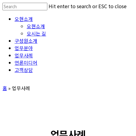
Skip
Hit enter to search or ESC to close
to
Close
Menu
오현소개
main
Search
오현소개
content
오시는 길
구성원소개
업무분야
업무사례
언론미디어
고객상담
홈
»
업무사례
업무사례