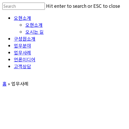
Skip
Hit enter to search or ESC to close
to
Close
Menu
오현소개
main
Search
오현소개
content
오시는 길
구성원소개
업무분야
업무사례
언론미디어
고객상담
홈
»
업무사례