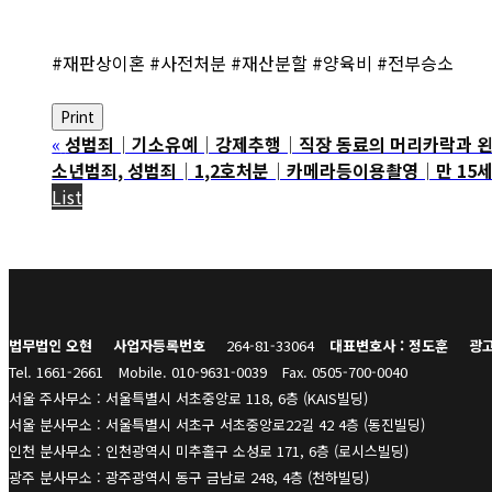
#재판상이혼 #사전처분 #재산분할 #양육비 #전부승소
Print
«
성범죄│기소유예│강제추행│직장 동료의 머리카락과 왼쪽
소년범죄, 성범죄│1,2호처분│카메라등이용촬영│만 15세 
List
법무법인 오현
사업자등록번호
264-81-33064
대표변호사 : 정도훈
광고
Tel. 1661-2661
Mobile. 010-9631-0039
Fax. 0505-700-0040
서울 주사무소 : 서울특별시 서초중앙로 118, 6층 (KAIS빌딩)
서울 분사무소 : 서울특별시 서초구 서초중앙로22길 42 4층 (동진빌딩)
인천 분사무소 : 인천광역시 미추홀구 소성로 171, 6층 (로시스빌딩)
광주 분사무소 : 광주광역시 동구 금남로 248, 4층 (천하빌딩)