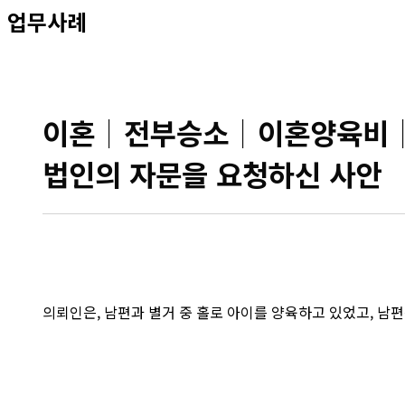
업무사례
이혼│전부승소│이혼양육비│남
법인의 자문을 요청하신 사안
의뢰인은, 남편과 별거 중 홀로 아이를 양육하고 있었고, 남편은