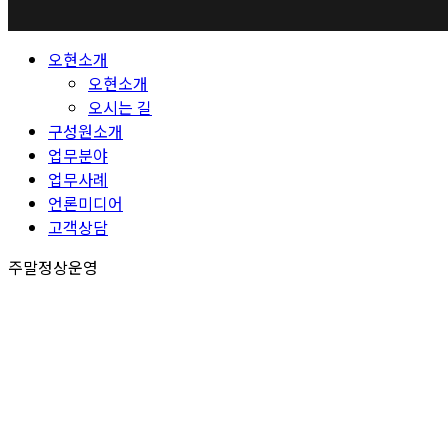
Close
오현소개
Menu
오현소개
오시는 길
구성원소개
업무분야
업무사례
언론미디어
고객상담
주말정상운영