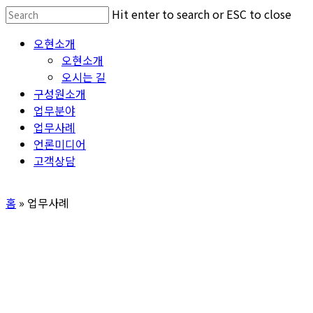
Skip
Hit enter to search or ESC to close
to
Close
Menu
오현소개
main
Search
오현소개
content
오시는 길
구성원소개
업무분야
업무사례
언론미디어
고객상담
홈
»
업무사례