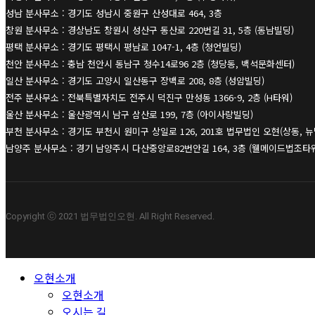
성남 분사무소 : 경기도 성남시 중원구 산성대로 464, 3층
창원 분사무소 : 경상남도 창원시 성산구 동산로 220번길 31, 5층 (동남빌딩)
평택 분사무소 : 경기도 평택시 평남로 1047-1, 4층 (청언빌딩)
천안 분사무소 : 충남 천안시 동남구 청수14로96 2층 (청당동, 백석문화센터)
일산 분사무소 : 경기도 고양시 일산동구 장백로 208, 8층 (성암빌딩)
전주 분사무소 : 전북특별자치도 전주시 덕진구 만성동 1366-9, 2층 (H타워)
울산 분사무소 : 울산광역시 남구 삼산로 199, 7층 (아이사랑빌딩)
부천 분사무소 : 경기도 부천시 원미구 상일로 126, 201호 법무법인 오현(상동, 
남양주 분사무소 : 경기 남양주시 다산중앙로82번안길 164, 3층 (웰메이드법조타
Copyright ⓒ 2021 법무법인오현. All Right Reserved.
Close
오현소개
Menu
오현소개
오시는 길