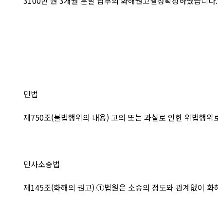
3100만 원 3개월 분할 납부의 화해권고결정확정하였습니다.
민법
​제750조(불법행위의 내용) 고의 또는 과실로 인한 위법행위
민사소송법
제145조(화해의 권고) ①법원은 소송의 정도와 관계없이 화