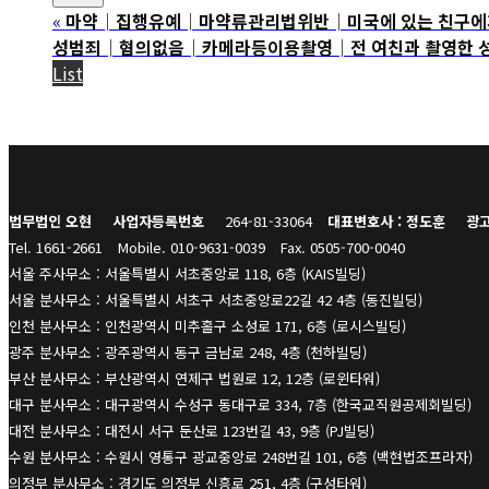
«
마약│집행유예│마약류관리법위반│미국에 있는 친구에게 대
성범죄│혐의없음│카메라등이용촬영│전 여친과 촬영한 성관계
List
법무법인 오현
사업자등록번호
264-81-33064
대표변호사 : 정도훈
광고
Tel. 1661-2661
Mobile. 010-9631-0039
Fax. 0505-700-0040
서울 주사무소 : 서울특별시 서초중앙로 118, 6층 (KAIS빌딩)
서울 분사무소 : 서울특별시 서초구 서초중앙로22길 42 4층 (동진빌딩)
인천 분사무소 : 인천광역시 미추홀구 소성로 171, 6층 (로시스빌딩)
광주 분사무소 : 광주광역시 동구 금남로 248, 4층 (천하빌딩)
부산 분사무소 : 부산광역시 연제구 법원로 12, 12층 (로윈타워)
대구 분사무소 : 대구광역시 수성구 동대구로 334, 7층 (한국교직원공제회빌딩)
대전 분사무소 : 대전시 서구 둔산로 123번길 43, 9층 (PJ빌딩)
수원 분사무소 : 수원시 영통구 광교중앙로 248번길 101, 6층 (백현법조프라자)
의정부 분사무소 : 경기도 의정부 신흥로 251, 4층 (구성타워)